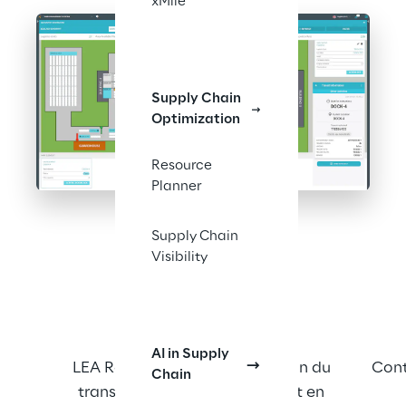
xMile
Supply Chain
Optimization
Resource
Planner
Supply Chain
Visibility
LA SOLUTION
AI in Supply
LEA Reply™ YMS relie la gestion du 
Cont
Chain
transport et celle de l'entrepôt en 