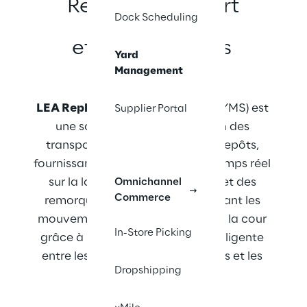
Relier le transport
Dock Scheduling
et la gestion des 
Yard
entrepôts
Management
LEA Reply™ Yard Management
 (YMS) est 
Supplier Portal
une solution qui relie la gestion des 
transports et la gestion des entrepôts, 
fournissant des informations en temps réel 
sur la localisation des camions et des 
Omnichannel
Commerce
remorques dans la cour, optimisant les 
mouvements et les activités dans la cour 
In-Store Picking
grâce à une communication intelligente 
entre les conducteurs de camions et les 
Dropshipping
opérateurs de la cour.