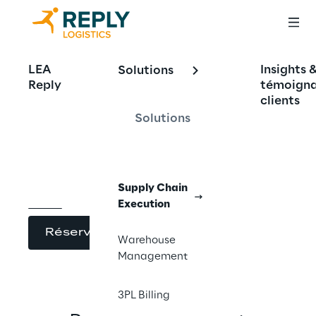
Reply LEA™
LEA
Insights 
Solutions
Reply
témoign
clients
Yard Management
Solutions
Supply Chain
Execution
Réserver une demo
Warehouse
Management
3PL Billing