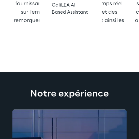
fournissant des informations en temps réel 
GaliLEA AI
sur l'emplacement des camions et des 
c
Based Assistant
remorques dans le parc, optimisant ainsi les 
o
activités du parc.
Notre expérience