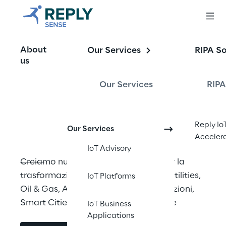
Soluzioni IoT end-
About
Our Services
RIPA So
to-end per la 
us
transizione 
Our Services
RIPA
energetica
Reply Io
Our Services
Acceler
IoT Advisory
Creiamo nuovi modelli di business per la 
trasformazione dei settori Energy & Utilities, 
IoT Platforms
Oil & Gas, Automotive, Telecomunicazioni, 
Smart Cities, Trasporti e Infrastrutture
IoT Business
Applications