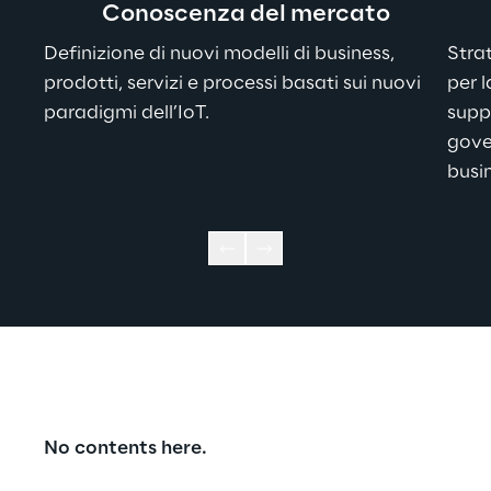
Conoscenza del mercato
Definizione di nuovi modelli di business, 
Stra
prodotti, servizi e processi basati sui nuovi 
per l
paradigmi dell’IoT.
suppo
gove
busin
No contents here.