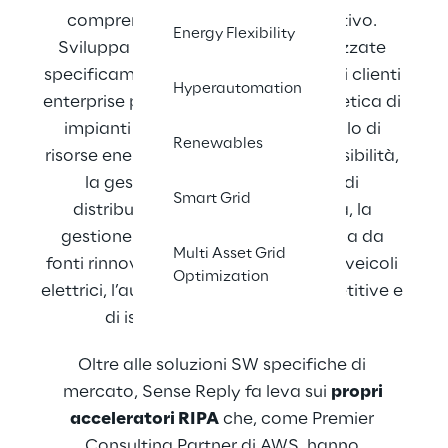
comprensione e il controllo operativo. 
Energy Flexibility
Sviluppa soluzioni di business, realizzate 
specificamente sui requisiti dei propri clienti 
Hyperautomation
enterprise per l’ottimizzazione energetica di 
impianti industriali e civili, il controllo di 
Renewables
risorse energetiche distribuite, la flessibilità, 
la gestione di reti di trasporto e di 
Smart Grid
distribuzione dell’energia elettrica, la 
gestione della produzione di energia da 
Multi Asset Grid
fonti rinnovabili e di reti di ricarica di veicoli 
Optimization
elettrici, l’automazione di attività ripetitive e 
di ispezioni con droni e robot.
Oltre alle soluzioni SW specifiche di 
mercato, Sense Reply fa leva sui 
propri 
acceleratori RIPA
 che, come Premier 
Consulting Partner di AWS, hanno 