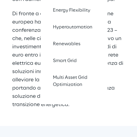
Energy Flexibility
Di fronte a questa sfida, la Commissione 
europea ha sottolineato — durante una 
Hyperautomation
conferenza stampa il 28 novembre 2023 – 
che, nelle circostanze attuali, è tassativo un 
Renewables
investimento sostanziale di 584 miliardi di 
euro entro il 2030 per modernizzare la rete 
Smart Grid
elettrica europea. Ciò sottolinea l’urgenza di 
soluzioni innovative e lungimiranti per 
Multi Asset Grid
alleviare la tensione sulla nostra rete, 
Optimization
portando avanti al tempo stesso e senza 
soluzione di continuità le iniziative di 
transizione energetica.