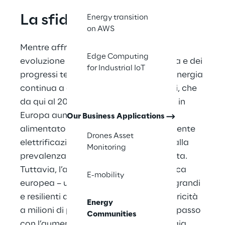
La sfida
Energy transition
on AWS
Mentre affrontiamo il panorama in 
Edge Computing
evoluzione della transizione energetica e dei 
for Industrial IoT
progressi tecnologici, la domanda di energia 
continua a crescere. Si prevede, infatti, che 
da qui al 2030 il consumo di elettricità in 
Europa aumenterà del 60%. Ciò è 
Our Business Applications
alimentato principalmente dalla crescente 
Drones Asset
elettrificazione dei consumi nonché dalla 
Monitoring
prevalenza della generazione distribuita. 
Tuttavia, l’attuale infrastruttura elettrica 
E-mobility
europea – una delle reti elettriche più grandi 
e resilienti al mondo, che fornisce elettricità 
Energy
a milioni di persone – fatica a tenere il passo 
Communities
con l’aumento della domanda di energia.