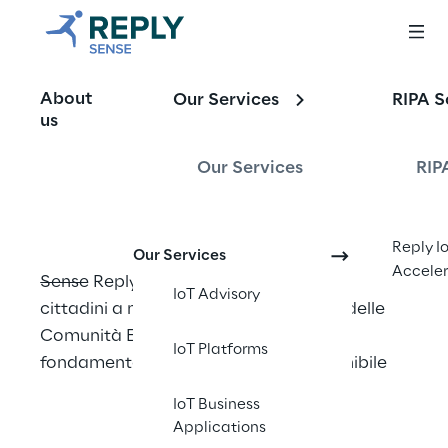
Comunità 
About
Our Services
RIPA S
Energetiche 
us
Rinnovabili
Our Services
RIP
Reply I
Our Services
Acceler
Sense Reply aiuta le aziende energetiche e i 
IoT Advisory
cittadini a massimizzare il potenziale delle 
Comunità Energetiche: uno strumento 
IoT Platforms
fondamentale per un futuro più sostenibile
IoT Business
Applications