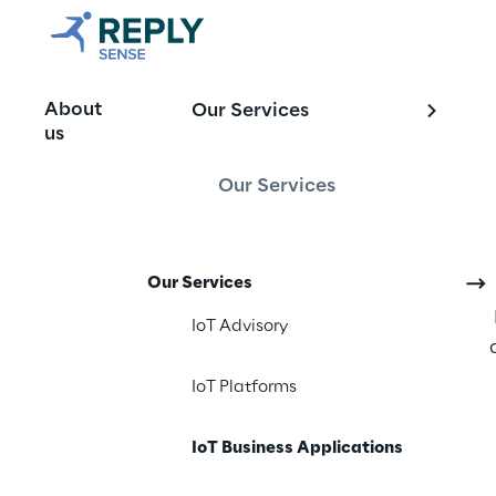
Applicazioni 
About
Our Services
dall’IoT
us
Our Services
Sense Reply disegna e
Our Services
basate su paradigmi e
operatori del settore 
IoT Advisory
processi richiesti da
IoT Platforms
IoT Business Applications