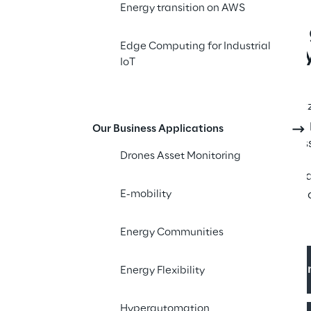
Energy transition on AWS
La trasformazione g
Edge Computing for Industrial
dell'Energy & Utilit
IoT
Il percorso rivolto alla decarboniz
l'indispensabile introduzione dell
Our Business Applications
innovative applicazioni di busines
Drones Asset Monitoring
Sense Reply ha una comprovata abi
livello globale di diverse applicaz
E-mobility
a livello corporate.
Energy Communities
Monitoraggio e ottimizzazion
Energy Flexibility
Hyperautomation