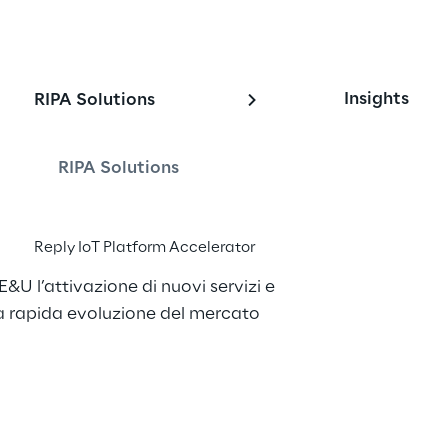
Business abilitate 
Insights
RIPA Solutions
RIPA Solutions
 realizza business application 
Reply IoT Platform Accelerator
 architetture IoT per consentire agli 
E&U l’attivazione di nuovi servizi e 
lla rapida evoluzione del mercato