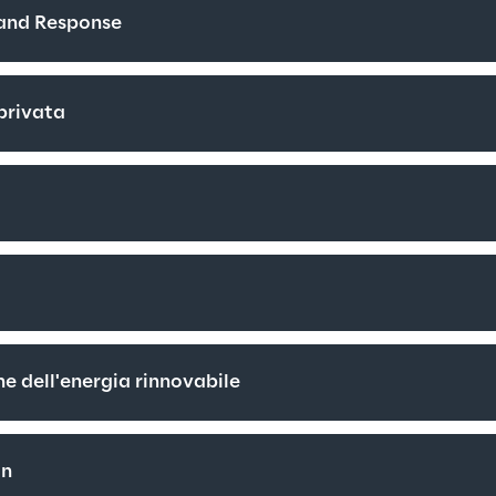
mand Response
 privata
e dell'energia rinnovabile
on