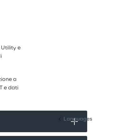
tility e 
i 
ione a 
T e dati 
Italiano
Languages