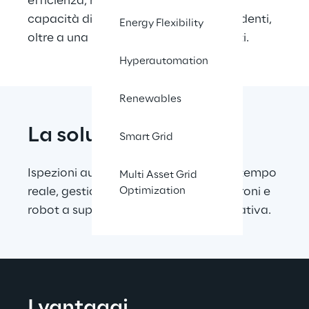
efficienza, maggiore sicurezza e una 
capacità di raccolta dati senza precedenti, 
Energy Flexibility
oltre a una notevole riduzione dei costi.
Hyperautomation
Renewables
La soluzione
Smart Grid
Ispezioni automatizzate, anomalie in tempo 
Multi Asset Grid
reale, gestione completa di flotte di droni e 
Optimization
robot a supporto dell’eccellenza operativa.
I vantaggi