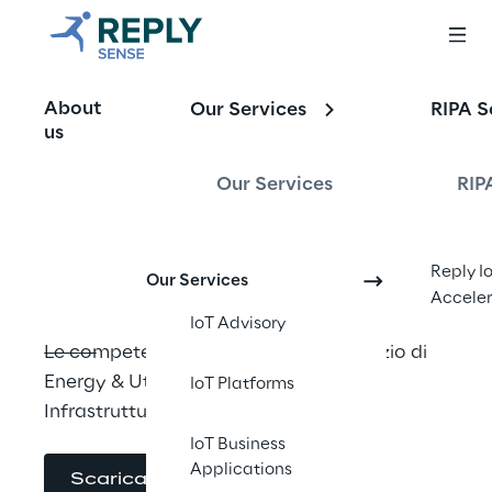
IoT, droni e robot 
About
Our Services
RIPA S
per rivoluzionare il 
us
monitoraggio dei 
Our Services
RIP
tuoi asset
Reply I
Our Services
Acceler
IoT Advisory
Le competenze di Sense Reply a servizio di 
Energy & Utilities, Telco e Grandi 
IoT Platforms
Infrastrutture
IoT Business
Applications
Scarica la brochure