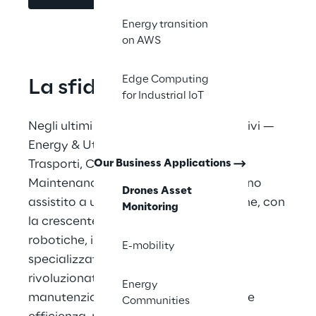
Energy transition
on AWS
Edge Computing
La sfida
for Industrial IoT
Negli ultimi anni diversi settori produttivi — 
Energy & Utility, Telecomunicazioni, 
Our Business Applications
Trasporti, Costruzioni e Operation & 
Maintenance di grandi impianti — hanno 
Drones Asset
assistito a una notevole trasformazione, con 
Monitoring
la crescente adozione di tecnologie 
robotiche, in particolare droni e robot 
E-mobility
specializzati. Questi progressi hanno 
rivoluzionato i processi operativi e di 
Energy
manutenzione, introducendo maggiore 
Communities