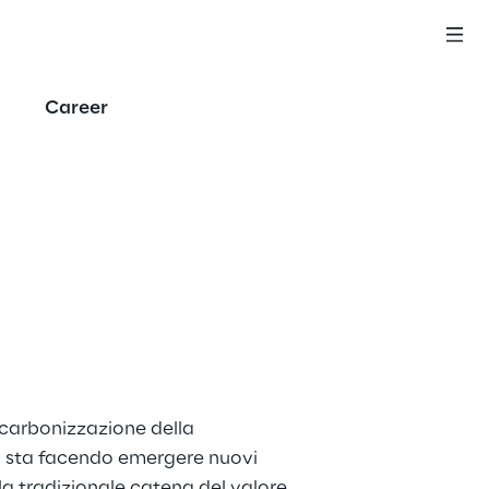
Career
carbonizzazione della 
a sta facendo emergere nuovi 
a tradizionale catena del valore 