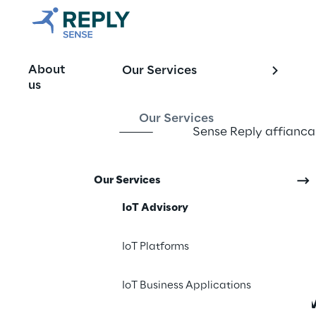
IoT Advisory
About
Our Services
us
Our Services
Sense Reply affianca i
nella governance di 
Our Services
IoT Advisory
IoT Platforms
Progettazione e 
IoT Business Applications
abilitazione di nuov