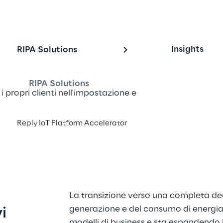
Insights
RIPA Solutions
RIPA Solutions
 propri clienti nell'impostazione e 
complesse trasformazioni IoT
Reply IoT Platform Accelerator
La transizione verso una completa de
generazione e del consumo di energi
i 
modelli di business e sta espandendo l