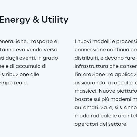
'Energy & Utility
generazione, trasporto e 
I nuovi modelli e processi
y stanno evolvendo verso 
connessione continua con
ti dagli eventi, in grado 
distribuiti, e devono far
ne e di accumulo di 
infrastruttura che conse
istribuzione alle 
l'interazione tra applicazi
tempo reale.
assicurando la raccolta e l
massicci. Nuove piattafo
basate sui più moderni mo
automatizzate, si stanno
modo radicale le architett
operatori del settore.