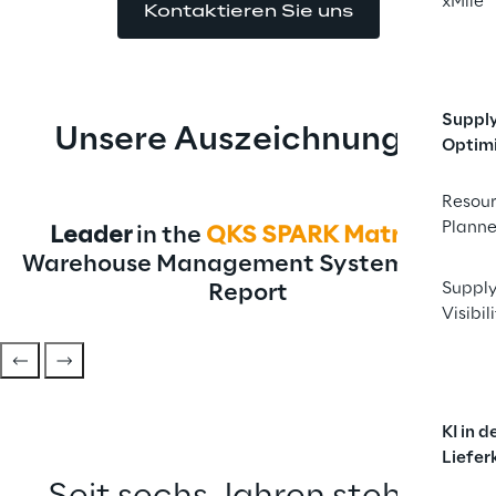
xMile
Kontaktieren Sie uns
Suppl
Unsere Auszeichnungen
Optim
Resou
Planne
Leader
 in the 
QKS
SPARK Matrix™
Warehouse Management System 2026 
Supply
Report
Visibil
KI in d
Liefer