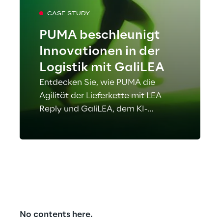
CASE STUDY
PUMA beschleunigt
Innovationen in der
Logistik mit GaliLEA
Entdecken Sie, wie PUMA die
Agilität der Lieferkette mit LEA
Reply und GaliLEA, dem KI-
Assistenten, der schnellere und
intelligentere Lageroperationen
ermöglicht, stärkt.
Lesen Sie die
vollständige Fallstudie.
No contents here.