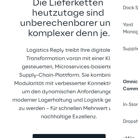
Die Lieferketten 
Dock S
heutzutage sind 
unberechenbarer und 
Yard
komplexer denn je.
Mana
Suppli
Logistics Reply treibt Ihre digitale 
Transformation voran mit einer KI-
gesteuerten, Microservices-basierten 
Supply-Chain-Plattform. Sie kombiniert 
Omnic
Modularität mit verbesserter Konnektivität, 
Comm
um den dynamischen Anforderungen 
moderner Lagerhaltung und Logistik gerecht 
In-Sto
zu werden – für schnellen Mehrwert und 
nachhaltige Exzellenz.
Dropsh