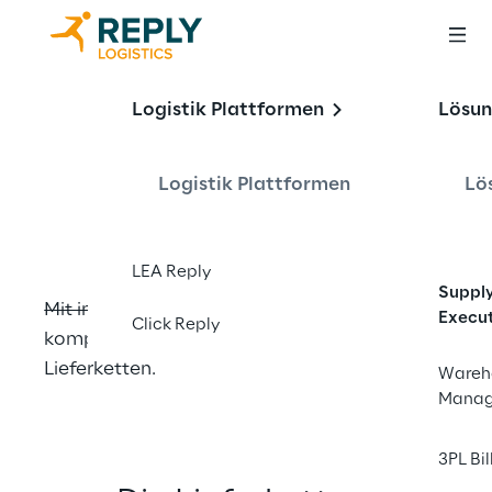
Transformation der 
Logistik Plattformen
Lösu
Logistik durch 
Innovation
Logistik Plattformen
Lö
LEA Reply
Suppl
Mit intelligenter, anpassungsfähiger und 
Execu
Click Reply
kompatibler Software für Lager, Filialen und 
Lieferketten.
Wareh
Mana
3PL Bil