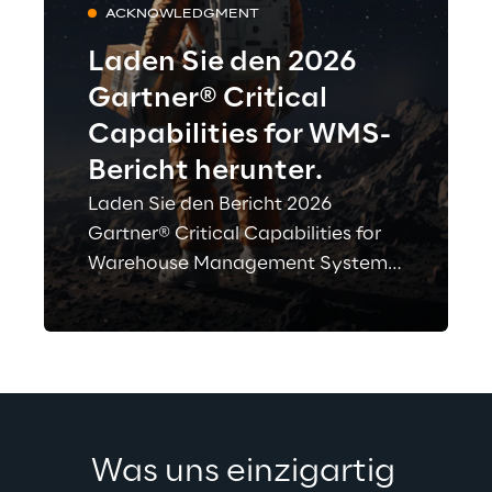
ACKNOWLEDGMENT
Laden Sie den 2026
Gartner® Critical
Capabilities for WMS-
Bericht herunter.
Laden Sie den Bericht 2026
Gartner® Critical Capabilities for
Warehouse Management Systems
herunter und sehen Sie, wie
Logistics Reply neben anderen
WMS-Anbietern bewertet wird –
eine wichtige Ressource für die
Benchmarking-Lösungen und zur
Information Ihrer
Was uns einzigartig 
Investitionsentscheidung.