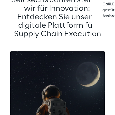
Seit sechs Jahren stehen 
GaliLE
wir für Innovation: 
gestüt
Entdecken Sie unsere 
Assist
digitale Plattform für 
Supply Chain Execution