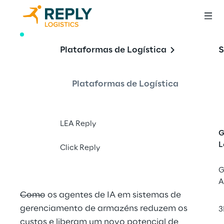
WHITE PAPER
Plataformas de Logística
S
GaliLEA: sua 
estrela-guia para a 
Plataformas de Logística
cadeia de 
suprimentos 
LEA Reply
moderna
G
L
Click Reply
G
A
Como os agentes de IA em sistemas de 
gerenciamento de armazéns reduzem os 
3
custos e liberam um novo potencial de 