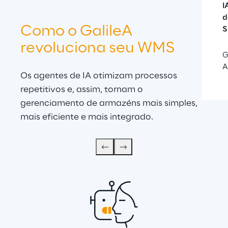
I
d
Como o 
GalileA 
S
revoluciona seu
 WMS
G
A
Os agentes de IA otimizam processos 
repetitivos e, assim, tornam o 
gerenciamento de armazéns mais simples, 
mais eficiente e mais integrado.