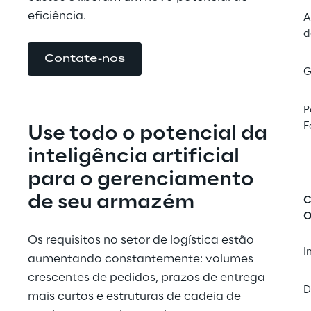
eficiência.
A
d
Contate-nos
G
P
F
Use todo o potencial da 
inteligência artificial 
para o gerenciamento 
de seu armazém
C
O
Os requisitos no setor de logística estão 
I
aumentando constantemente: volumes 
crescentes de pedidos, prazos de entrega 
D
mais curtos e estruturas de cadeia de 