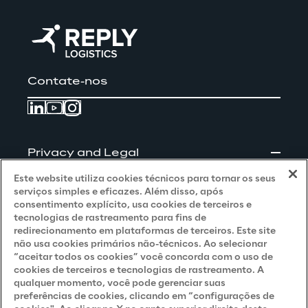
Contate-nos
Privacy and Legal
Este website utiliza cookies técnicos para tornar os seus
Privacy & Cookie Policy
serviços simples e eficazes. Além disso, após
consentimento explícito, usa cookies de terceiros e
Privacy Notice
(Client - LGPD)
tecnologias de rastreamento para fins de
redirecionamento em plataformas de terceiros. Este site
Privacy Notice
(Client - GDPR)
não usa cookies primários não-técnicos. Ao selecionar
“aceitar todos os cookies” você concorda com o uso de
Privacy Notice
(Supplier - LGPD)
cookies de terceiros e tecnologias de rastreamento. A
qualquer momento, você pode gerenciar suas
Privacy Notice
(Supplier - GDPR)
preferências de cookies, clicando em “configurações de