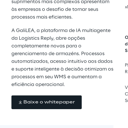
suprimentos mais complexas apresentam 
x
às empresas o desafio de tornar seus 
processos mais eficientes.
A GaliLEA, a plataforma de IA multiagente 
O
da Logistics Reply, abre opções 
d
completamente novas para o 
S
gerenciamento de armazéns. Processos 
automatizados, acesso intuitivo aos dados 
P
e suporte inteligente à decisão otimizam os 
R
processos em seu WMS e aumentam a 
eficiência operacional.
V
C
S
Baixe o whitepaper