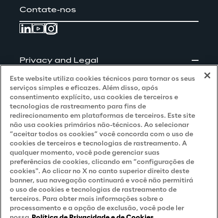
Contate-nos
Privacy and Legal
Este website utiliza cookies técnicos para tornar os seus
Privacy & Cookie Policy
serviços simples e eficazes. Além disso, após
consentimento explícito, usa cookies de terceiros e
Privacy Notice
(Client - LGPD)
tecnologias de rastreamento para fins de
redirecionamento em plataformas de terceiros. Este site
Privacy Notice
(Client - GDPR)
não usa cookies primários não-técnicos. Ao selecionar
“aceitar todos os cookies” você concorda com o uso de
Privacy Notice
(Supplier - LGPD)
cookies de terceiros e tecnologias de rastreamento. A
qualquer momento, você pode gerenciar suas
Privacy Notice
(Supplier - GDPR)
preferências de cookies, clicando em “configurações de
Privacy Notice
(Candidate - LGPD)
cookies". Ao clicar no X no canto superior direito deste
banner, sua navegação continuará e você não permitirá
Privacy Notice
(Candidate - GDPR)
o uso de cookies e tecnologias de rastreamento de
terceiros. Para obter mais informações sobre o
Privacy Notice
(Marketing)
processamento e a opção de exclusão, você pode ler
nossa
Política de Privacidade e de Cookies