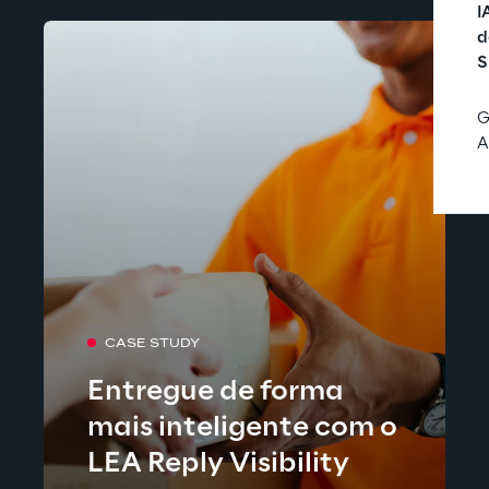
I
d
S
G
A
CASE STUDY
Entregue de forma
mais inteligente com o
LEA Reply Visibility