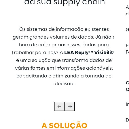
da sua supply chain
A
d
Os sistemas de informação existentes 
G
geram grandes volumes de dados. Já não é 
hora de colocarmos esses dados para 
P
trabalhar para nós? A 
LEA Reply™ Visibility
F
é uma solução que transforma dados de 
várias fontes em informações acionáveis, 
capacitando e otimizando a tomada de 
C
decisão.
O
I
D
A 
SOLUÇÃO