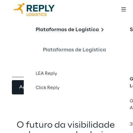
LEA Reply™ Supply 
Plataformas de Logística
S
Chain Visibility
Plataformas de Logística
LEA Reply
G
L
Agende uma demo
Click Reply
G
A
O futuro da visibilidade 
3