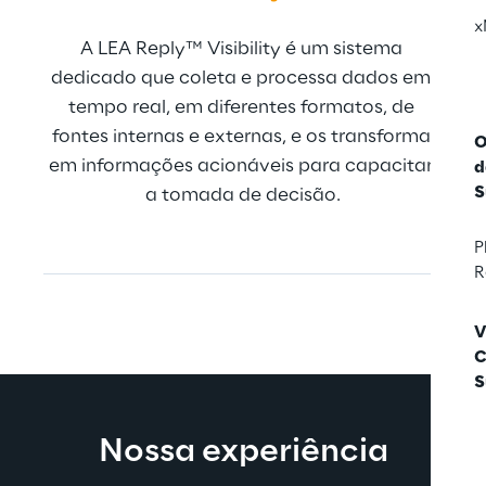
x
A LEA Reply™ Visibility é um sistema 
A L
dedicado que coleta e processa dados em 
pr
tempo real, em diferentes formatos, de 
a
fontes internas e externas, e os transforma 
cam
O
em informações acionáveis para capacitar 
flux
d
S
a tomada de decisão.
os 
P
R
V
C
S
Nossa experiência