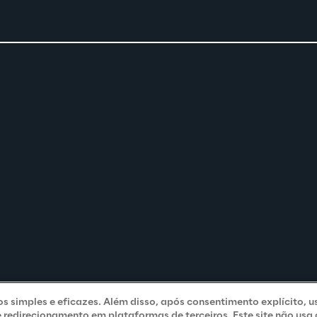
ços simples e eficazes. Além disso, após consentimento explícito, u
e redirecionamento em plataformas de terceiros. Este site não usa