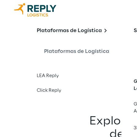
Sucesso do c
Plataformas de Logística
S
Plataformas de Logística
Descubra como nossos
de suprimentos com a
LEA Reply
G
L
Click Reply
G
A
Explore
3
de c