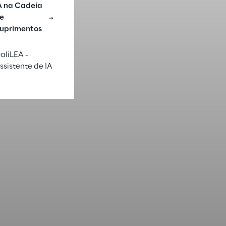
A na Cadeia
e
uprimentos
aliLEA -
ssistente de IA