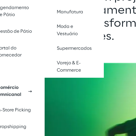
teriores e em andament
gendamento
Manufatura
e Pátio
rando o valor transform
Moda e
estão de Pátio
nossas soluções.
Vestuário
ortal do
Supermercados
ornecedor
Varejo & E-
Commerce
omércio
mnicanal
n-Store Picking
ropshipping