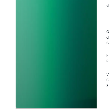
x
O
d
S
P
R
V
C
S