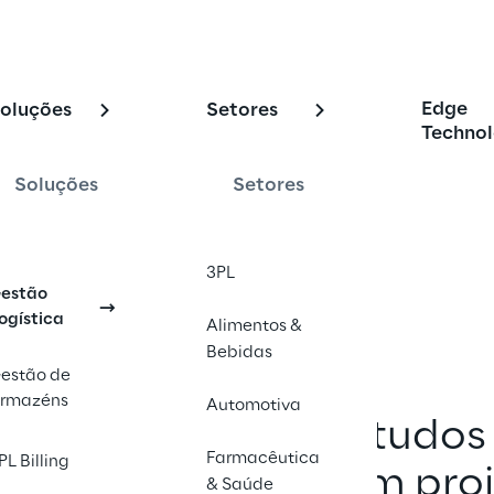
liente
Edge
oluções
Setores
Technol
Soluções
Setores
 clientes otimizaram suas cadeias 
s soluções 
Logistics Reply.
3PL
estão
ogística
Alimentos &
Bebidas
estão de
rmazéns
Automotiva
 uma seleção de estudos 
Farmacêutica
PL Billing
lientes que mostram proj
& Saúde