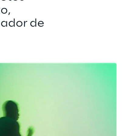
o, 
ador de 