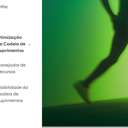
Mile
timização
a Cadeia de
uprimentos
lanejador de
ecursos
isibilidade da
adeia de
uprimentos