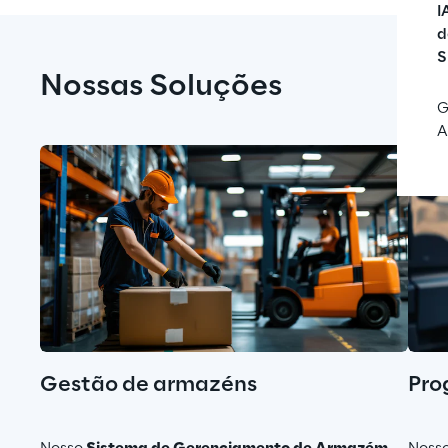
I
d
S
Nossas Soluções
G
A
Gestão de armazéns
Pro