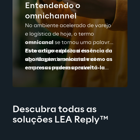
Entendendo o
omnichannel
No ambiente acelerado de varejo
e logística de hoje, o termo
omnicanal
se tornou uma palavra-
chave da moda. Qual é o
Este artigo explora a essência da
significado de omnichannel e
abordagem omnicanal e como as
como as empresas podem
empresas podem aproveitá-la
implementar estratégias eficazes
para transformar suas cadeias de
para se beneficiar dele?
suprimentos em operações
contínuas, eficientes e centradas
no cliente.
Descubra todas as 
soluções LEA Reply™