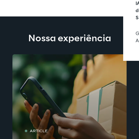
I
d
S
G
Nossa experiência
A
ARTICLE