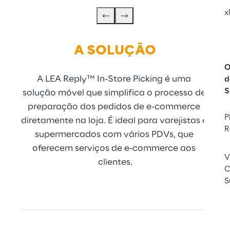
x
A 
SOLUÇÃO
O
A LEA Reply™ In-Store Picking é uma 
LEA 
d
S
solução móvel que simplifica o processo de 
o si
preparação dos pedidos de e-commerce 
pr
P
diretamente na loja. É ideal para varejistas e 
ope
R
supermercados com vários PDVs, que 
gest
oferecem serviços de e-commerce aos 
en
V
clientes.
C
S