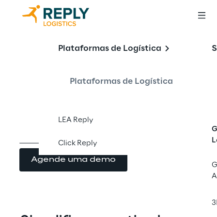
LEA Reply™
Plataformas de Logística
S
In-Store Picking
Plataformas de Logística
LEA Reply
G
L
Click Reply
Agende uma demo
G
A
3