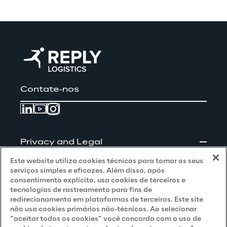
Contate-nos
Privacy and Legal
Este website utiliza cookies técnicos para tornar os seus
Privacy & Cookie Policy
serviços simples e eficazes. Além disso, após
consentimento explícito, usa cookies de terceiros e
Privacy Notice
(Client - LGPD)
tecnologias de rastreamento para fins de
redirecionamento em plataformas de terceiros. Este site
Privacy Notice
(Client - GDPR)
não usa cookies primários não-técnicos. Ao selecionar
“aceitar todos os cookies” você concorda com o uso de
Privacy Notice
(Supplier - LGPD)