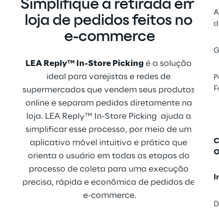
Simplifique a retirada em 
A
loja de pedidos feitos no 
d
e-commerce
G
LEA Reply™ In-Store Picking
 é a solução 
ideal para varejistas e redes de 
P
F
supermercados que vendem seus produtos 
online e separam pedidos diretamente na 
loja. LEA Reply™ In-Store Picking  ajuda a 
simplificar esse processo, por meio de um 
C
aplicativo móvel intuitivo e prático que 
O
orienta o usuário em todas as etapas do 
processo de coleta para uma execução 
I
precisa, rápida e econômica de pedidos de 
e-commerce.
D