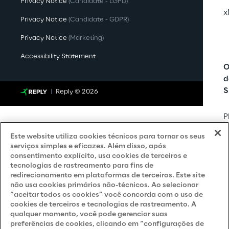
Privacy Notice
(Candidate - LGPD)
x
Privacy Notice
(Candidate - GDPR)
Privacy Notice
(Marketing)
Accessibility Statement
O
d
S
Reply © 2026
P
R
Este website utiliza cookies técnicos para tornar os seus
serviços simples e eficazes. Além disso, após
consentimento explícito, usa cookies de terceiros e
V
tecnologias de rastreamento para fins de
C
redirecionamento em plataformas de terceiros. Este site
S
não usa cookies primários não-técnicos. Ao selecionar
“aceitar todos os cookies” você concorda com o uso de
cookies de terceiros e tecnologias de rastreamento. A
qualquer momento, você pode gerenciar suas
preferências de cookies, clicando em “configurações de