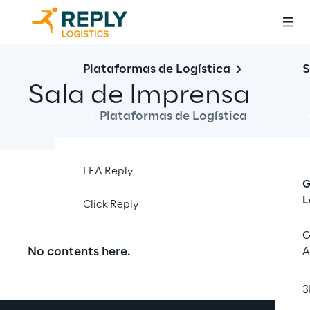
Plataformas de Logística
S
Sala de Imprensa
Plataformas de Logística
LEA Reply
G
Open filters
L
Click Reply
G
No contents here.
A
3