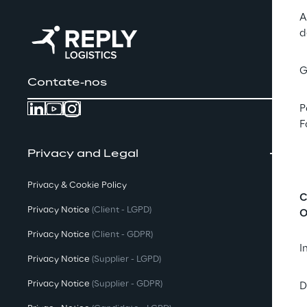
A
d
G
Contate-nos
P
F
Privacy and Legal
Privacy & Cookie Policy
C
Privacy Notice
(Client - LGPD)
O
Privacy Notice
(Client - GDPR)
I
Privacy Notice
(Supplier - LGPD)
Privacy Notice
(Supplier - GDPR)
D