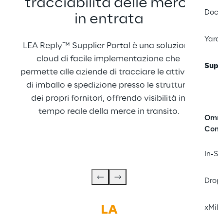
tracciabilità delle merci 
Doc
in entrata
Yar
LEA Reply™ Supplier Portal è una soluzione 
cloud di facile implementazione che 
Sup
permette alle aziende di tracciare le attività 
di imballo e spedizione presso le strutture 
dei propri fornitori, offrendo visibilità in 
tempo reale della merce in transito.
Omn
Co
In-
Dro
LA
xMi