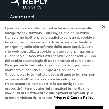
Contattaci
Questo sito web utilizza cookie tecnici necessari alla
navigazione e funzionali all’erogazione del servizio.
Utilizziamo inoltre, previo esplicito consenso, cookie e
Privacy and Legal
tecnologie di tracciamento di terze parti per finalità di
retargeting sulle piattaforme delle terze parti. Questo
sito web non utilizza cookie non tecnici di prima parte.
Privacy & Cookie Policy
Cliccando su “Accetto tutti i cookie” acconsenti all’uso
dei cookie e tecnologie di tracciamento di terza parte.
Privacy Notice
(Candidato)
Puoi gestire le tue preferenze sui cookie in qualsiasi
momento cliccando su “Impostazioni cookie”.
Privacy Notice
(Cliente)
Cliccando sulla X in alto a destra di questo banner, non
acconsenti all'uso dei cookie e tecnologie di
Privacy Notice
(Fornitore)
tracciamento di terze parti e la tua navigazione
proseguirà. Per maggiori informazioni in merito alle
Privacy Notice
(Marketing)
modalità di trattamento e alle opzioni di opt-out, puoi
Accessibilità
prendere visione della nostra
Privacy & Cookie Policy