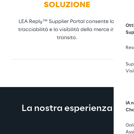
SOLUZIONE
LEA Reply™ Supplier Portal consente la 
Ev
Ott
tracciabilità e la visibilità della merce in 
pal
Sup
transito.
Res
Sup
Visi
IA 
La nostra esperienza
Cha
Gal
Ass