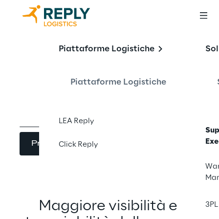
LEA Reply™ 
Piattaforme Logistiche
Sol
Supplier Portal
Piattaforme Logistiche
LEA Reply
Sup
Exe
Prenota la demo
Click Reply
War
Ma
Maggiore visibilità e 
3PL 