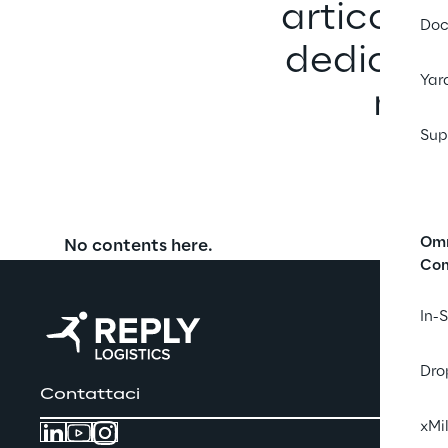
articoli 
Doc
dedicati 
Yar
mond
Sup
Omn
No contents here.
Co
In-
Dro
Contattaci
xMi