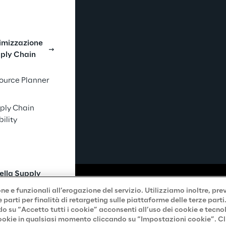
imizzazione
ply Chain
ource Planner
ply Chain
bility
nella Supply
in
e e funzionali all’erogazione del servizio. Utilizziamo inoltre, pre
parti per finalità di retargeting sulle piattaforme delle terze part
do su “Accetto tutti i cookie” acconsenti all’uso dei cookie e tecno
iLEA AI-Based
 cookie in qualsiasi momento cliccando su “Impostazioni cookie”. C
istant