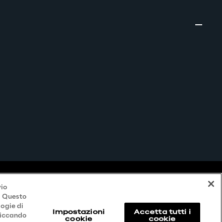
vio
i. Questo
logie di
Impostazioni
Accetta tutti i
liccando
cookie
cookie