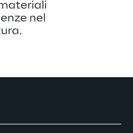
materiali 
denze nel 
tura.