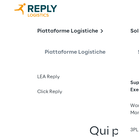
Approfondim
Piattaforme Logistiche
Sol
Piattaforme Logistiche
Esplora le ultime noti
fornitura approfondend
LEA Reply
leadership di pensiero
Sup
Exe
Click Reply
War
Ma
Qui puoi
3PL 