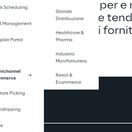
di stampa, white paper e 
k Scheduling
Grande
alle ultime notizie e ten
Distribuzione
d Management
o della catena di forni
Healthcare &
plier Portal
Pharma
Industria
Manifatturiera
ichannel
Retail &
mmerce
Ecommerce
Store Picking
pshipping
le