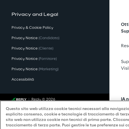
Privacy and Legal
Ott
Privacy & Cookie Policy
Sup
Privacy Notice
(Candidato)
Res
Privacy Notice
(Cliente)
Privacy Notice
(Fornitore)
Sup
Visi
Privacy Notice
(Marketing)
Accessibilità
IA 
Reply © 2026
Cha
Questo sito web utilizza cookie tecnici necessari alla navigazion
esplicito consenso, cookie e tecnologie di tracciamento di terze 
sito web non utilizza cookie non tecnici di prima parte. Cliccan
Gal
tracciamento di terza parte. Puoi gestire le tue preferenze sui
Ass