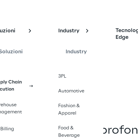
enti e blog
Tecnolo
uzioni
Industry
Edge
Soluzioni
Industry
zie e innovazioni nella catena di 
o i nostri ultimi articoli sulla 
3PL
, i white paper e altro ancora.
ply Chain
cution
Automotive
ehouse
Fashion &
nagement
Apparel
 trovare i nostri approfon
Food &
Billing
Beverage