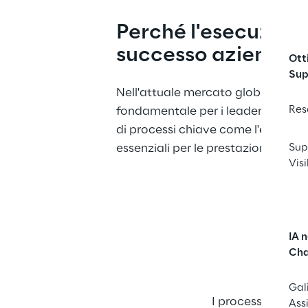
Perché l'esecuzione
successo aziendal
Ott
Sup
Nell'attuale mercato globale, semp
Res
fondamentale per i leader azienda
di processi chiave come l'evasione d
essenziali per le prestazioni aziend
Sup
Visi
IA 
Cha
Gal
I processi semplif
Ass