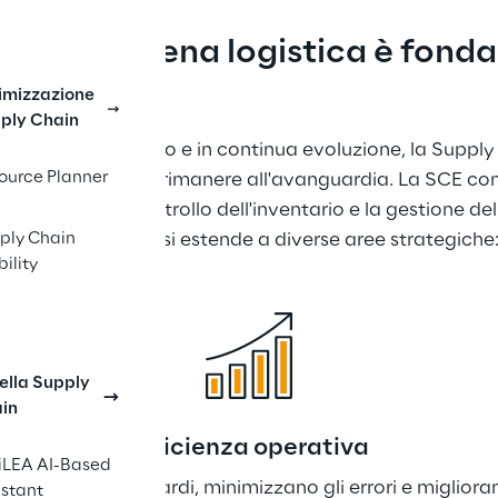
 della catena logistica è fonda
e
imizzazione
ply Chain
re più competitivo e in continua evoluzione, la Supply
ource Planner
li che desiderano rimanere all'avanguardia. La SCE con
egli ordini, il controllo dell'inventario e la gestione d
ali. Il suo impatto si estende a diverse aree strategiche
ply Chain
bility
nella Supply
in
Efficienza operativa
iLEA AI-Based
icati riducono i ritardi, minimizzano gli errori e migliora
istant