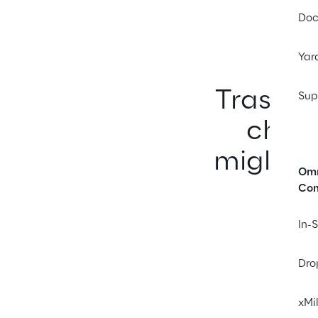
Doc
Yar
Trasfor
Sup
chain
migliora
Omn
Co
In-
Dro
xMi