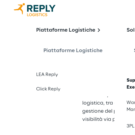
Supply Chain
Piattaforme Logistiche
Sol
Piattaforme Logistiche
Dall'approvvigioname
consegna del prodotto
LEA Reply
assicura che ogni fa
Sup
efficiente, preciso e
Exe
Click Reply
offre componenti chia
logistica, tra cui sol
War
Ma
gestione del piazzale,
visibilità via portale pe
3PL 