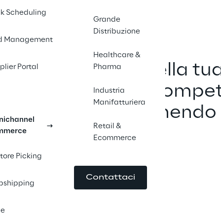
k Scheduling
Grande
Distribuzione
d Management
Healthcare &
ma l'esecuzione della tua
plier Portal
Pharma
 in un vantaggio competi
Industria
Manifatturiera
ndo agilità e ottenendo r
ichannel
Retail &
concreti.
mmerce
Ecommerce
Store Picking
Contattaci
pshipping
le