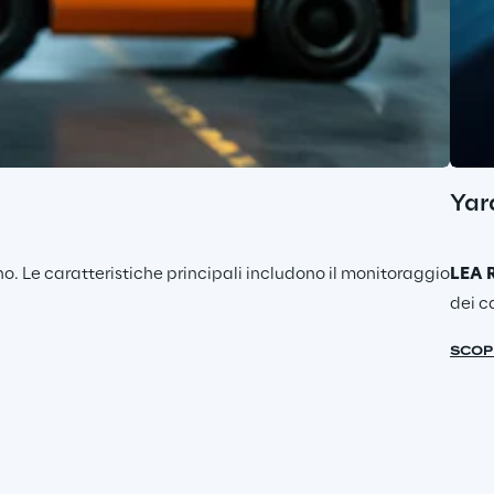
Yar
no. Le caratteristiche principali includono il monitoraggio
LEA 
dei ca
SCOPR