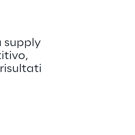
 supply 
tivo, 
isultati 