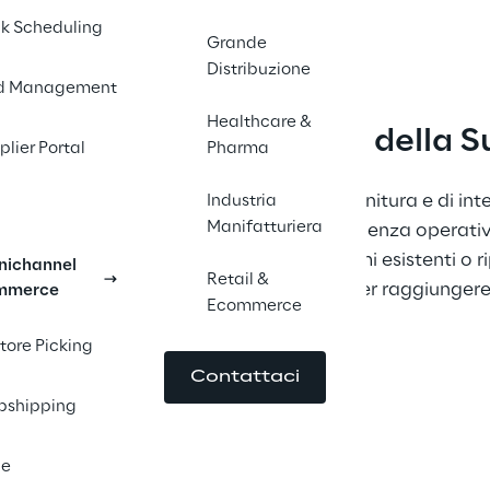
k Scheduling
Grande
Distribuzione
d Management
Healthcare &
ner nella trasformazione della 
plier Portal
Pharma
tore leader di soluzioni per la catena di fornitura e di inte
Industria
Manifatturiera
ivario tra tecnologia innovativa ed eccellenza operativ
ova piattaforma, aggiornando i sistemi esistenti o rip
ichannel
Retail &
mo le competenze su misura necessarie per raggiungere i 
mmerce
Ecommerce
Store Picking
Contattaci
pshipping
le