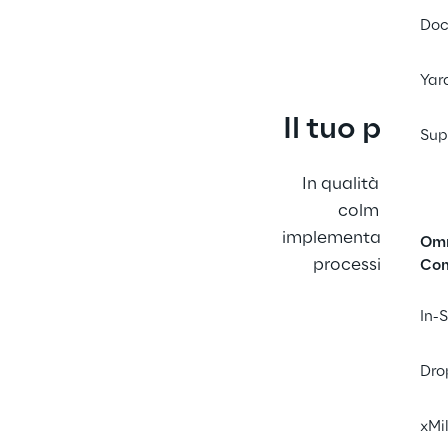
Doc
Yar
Il tuo part
Sup
In qualità di forni
colmiamo il d
implementando una nu
Omn
processi, fornia
Co
In-
Dro
xMi