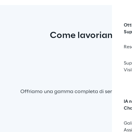
Ott
Sup
Come lavoriamo
Res
Sup
Visi
Offriamo una gamma completa di servizi di con
IA 
Cha
Gal
Ass