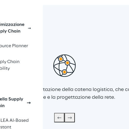
imizzazione
ply Chain
ource Planner
ply Chain
bility
sulenza e progettazione della catena logistica, che co
modellazione e la progettazione della rete.
nella Supply
in
iLEA AI-Based
istant