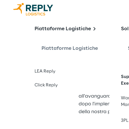
Costruiamo i
Piattaforme Logistiche
Sol
Chain del fu
Piattaforme Logistiche
LEA Reply
Noi di Logistics Repl
Sup
è unica, così come lo 
Exe
Click Reply
Ecco perché andiamo 
all'avanguardia: lav
War
dopo l'implementazion
Ma
della nostra piattafo
3PL 