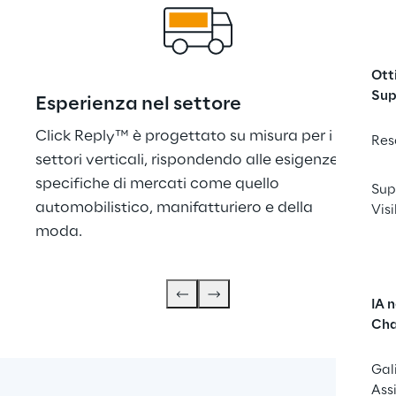
Ott
Sup
Esperienza nel settore
Bac
Click Reply™ è progettato su misura per i 
Con 
Res
settori verticali, rispondendo alle esigenze 
Clic
specifiche di mercati come quello 
centi
Sup
automobilistico, manifatturiero e della 
succ
Visi
moda.
maga
IA 
Cha
Gal
Ass