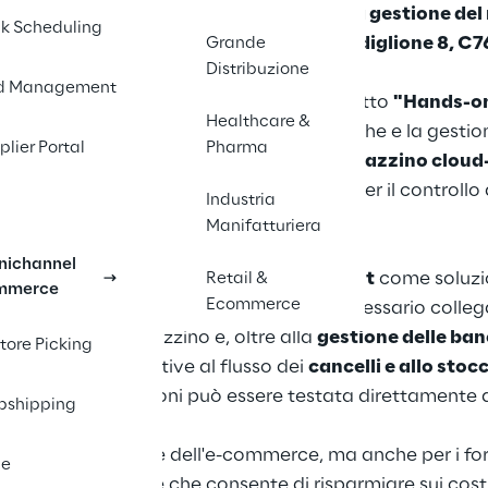
enta la sua soluzione cloud-native per la gestione d
k Scheduling
3. Venite a trovarci al nostro stand: Padiglione 8, C7
Grande
Distribuzione
d Management
 a Stoccarda dal 25 al 27 aprile con il motto
"Hands-on
Healthcare &
nternazionale per le soluzioni intralogistiche e la gestio
plier Portal
Pharma
ncentrerà sul tema della
gestione del magazzino cloud
delle
moderne soluzioni di piattaforma
per il controllo
Industria
Manifatturiera
ichannel
Logistics Reply presenta
Yard Management
come soluzio
Retail &
mmerce
Ecommerce
ri dei magazzini. L'applicazione crea il necessario colle
 e quella del magazzino e, oltre alla
gestione delle ba
Store Picking
nche funzioni relative al flusso dei
cancelli e allo stoc
one delle registrazioni può essere testata direttamente 
pshipping
ercio al dettaglio e dell'e-commerce, ma anche per i forn
le
ressante innovazione che consente di risparmiare sui cost