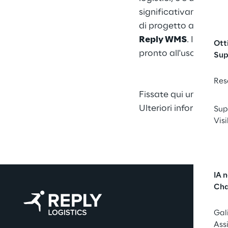
significativamente i 
di progetto altament
Reply WMS
. Il
go-live
Ott
pronto all'uso fin dal
Sup
Res
Fissate
qui
un appunta
Ulteriori informazion
Sup
Visi
IA 
Cha
Gal
Ass