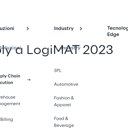
Tecnolo
uzioni
Industry
Edge
ply a LogiMAT 2023
Soluzioni
Industry
un amico
3PL
ply Chain
cution
Automotive
ehouse
Fashion &
nagement
Apparel
Food &
Billing
Beverage