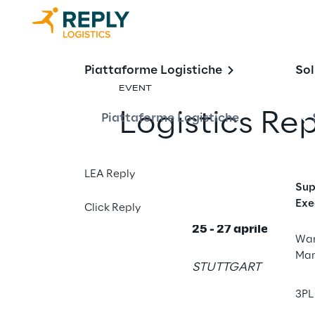
Piattaforme Logistiche
Sol
EVENT
Logistics Re
Piattaforme Logistiche
Condividi con 
LEA Reply
Sup
Exe
Click Reply
25 - 27 aprile 2023
War
Ma
STUTTGART
3PL 