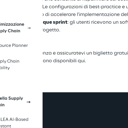
rischi del progetto. Le configurazioni di best-practice 
e agile consentono di accelerare l'implementazione del
avviene
in soli cinque sprint
: gli utenti ricevono un s
imizzazione
 primo giorno del progetto.
ply Chain
ource Planner
mento di consulenza e assicuratevi un biglietto gratuit
i su LogiMAT 2023 sono disponibili
qui
.
ply Chain
bility
nella Supply
in
iLEA AI-Based
istant