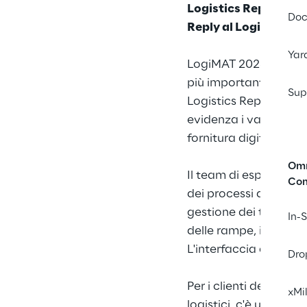
Logistics Reply pres
Doc
Reply al LogiMAT 202
Yar
LogiMAT 2023 si terrà
più importante fiera i
Sup
Logistics Reply si co
evidenza i vantaggi 
fornitura digitali.
Omn
Il team di esperti di 
Co
dei processi al di fuo
gestione dei trasporti
In-
delle rampe, include a
L'interfaccia di gesti
Dro
Per i clienti del comm
xMi
logistici, c'è un'inte