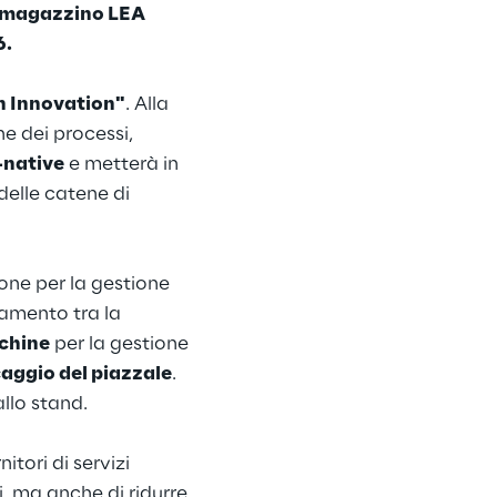
el magazzino LEA
6.
 Innovation"
. Alla
ne dei processi,
-native
e metterà in
 delle catene di
ne per la gestione
gamento tra la
nchine
per la gestione
caggio del piazzale
.
allo stand.
itori di servizi
i, ma anche di ridurre