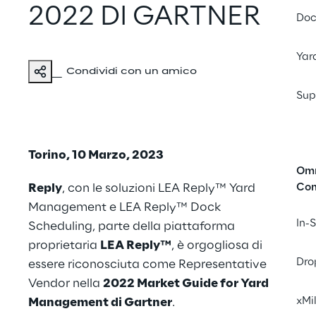
2022 DI GARTNER
Doc
Yar
Condividi con un amico
Sup
Torino, 10 Marzo, 2023
Omn
Reply
, con le soluzioni
LEA Reply™ Yard
Co
Management
e
LEA Reply™ Dock
In-
Scheduling
, parte della piattaforma
proprietaria
LEA Reply™
, è orgogliosa di
Dro
essere riconosciuta come Representative
Vendor nella
2022 Market Guide for Yard
xMi
Management di Gartner
.