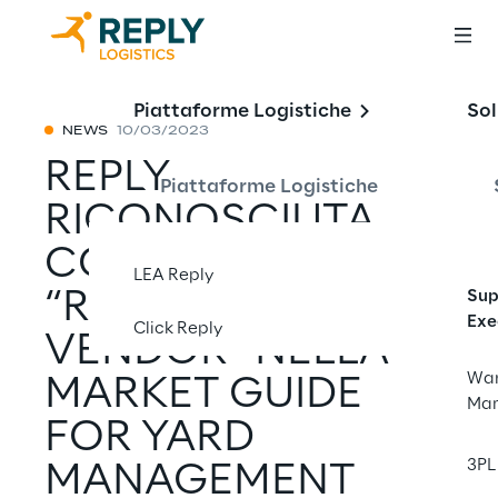
Piattaforme Logistiche
Sol
NEWS
10/03/2023
REPLY
Piattaforme Logistiche
RICONOSCIUTA
COME
LEA Reply
“REPRESENTATIVE
Sup
Exe
Click Reply
VENDOR” NELLA
War
MARKET GUIDE
Ma
FOR YARD
3PL 
MANAGEMENT