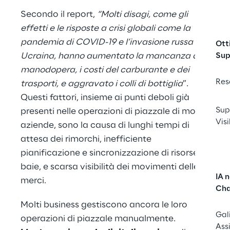
Secondo il report,
“Molti disagi, come gli
effetti e le risposte a crisi globali come la
pandemia di COVID-19 e l’invasione russa in
Ott
Ucraina, hanno aumentato la mancanza di
Sup
manodopera, i costi del carburante e dei
Res
trasporti, e aggravato i colli di bottiglia
”.
Questi fattori, insieme ai punti deboli già
Sup
presenti nelle operazioni di piazzale di molte
Visi
aziende, sono la causa di lunghi tempi di
attesa dei rimorchi, inefficiente
pianificazione e sincronizzazione di risorse e
baie, e scarsa visibilità dei movimenti delle
IA 
merci.
Cha
Molti business gestiscono ancora le loro
Gal
operazioni di piazzale manualmente.
Ass