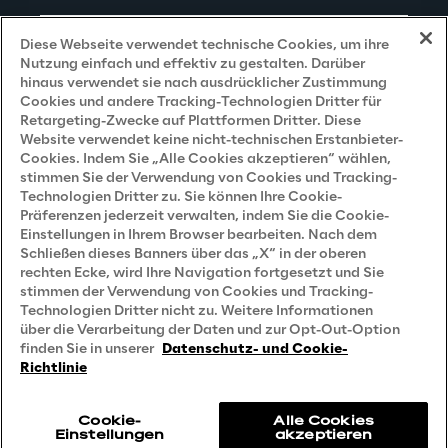
Impressum
Diese Webseite verwendet technische Cookies, um ihre
Nutzung einfach und effektiv zu gestalten. Darüber
hinaus verwendet sie nach ausdrücklicher Zustimmung
Cookies und andere Tracking-Technologien Dritter für
Privacy and Legal
Retargeting-Zwecke auf Plattformen Dritter. Diese
Website verwendet keine nicht-technischen Erstanbieter-
Cookies. Indem Sie „Alle Cookies akzeptieren“ wählen,
Datenschutz- und Cookie Richtlinie
stimmen Sie der Verwendung von Cookies und Tracking-
Technologien Dritter zu. Sie können Ihre Cookie-
Datenschutzhinweis
(Bewerber)
Präferenzen jederzeit verwalten, indem Sie die Cookie-
Einstellungen in Ihrem Browser bearbeiten. Nach dem
Datenschutzhinweis
(Kunden)
Schließen dieses Banners über das „X“ in der oberen
Datenschutzhinweis
(Dienstleister)
rechten Ecke, wird Ihre Navigation fortgesetzt und Sie
stimmen der Verwendung von Cookies und Tracking-
Datenschutzhinweis
(Marketing)
Technologien Dritter nicht zu. Weitere Informationen
über die Verarbeitung der Daten und zur Opt-Out-Option
Grundsatzerklärung - LKSG
(Deutschland)
finden Sie in unserer
Datenschutz- und Cookie-
Richtlinie
Accessibility Statement
Cookie-
Alle Cookies
Einstellungen
akzeptieren