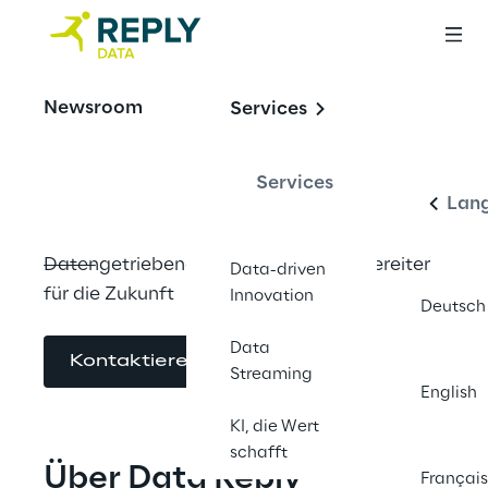
Data & AI. Done 
Newsroom
Services
Deut
Right.
Services
Lan
Datengetriebene Lösungen als Wegbereiter 
Data-driven
für die Zukunft
Innovation
Deutsch
Data
Kontaktieren Sie uns
Streaming
English
KI, die Wert
schafft
Über Data Reply
Français