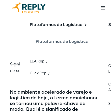
Entendendo o 
Plataformas de Logística
S
omnichannel
Plataformas de Logística
LEA Reply
Significado e estratégias para uma cadeia 
G
de suprimentos conectada
L
Click Reply
G
A
No ambiente acelerado de varejo e 
logística de hoje, o termo omnichannel 
se tornou uma palavra-chave da 
3
moda. Qual é o significado de 