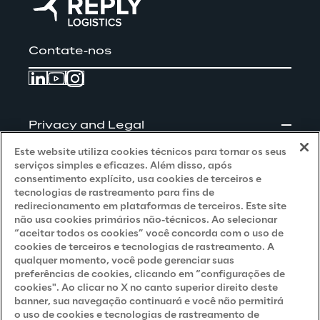
Contate-nos
Privacy and Legal
Este website utiliza cookies técnicos para tornar os seus
Privacy & Cookie Policy
serviços simples e eficazes. Além disso, após
consentimento explícito, usa cookies de terceiros e
Privacy Notice
(Client - LGPD)
tecnologias de rastreamento para fins de
redirecionamento em plataformas de terceiros. Este site
Privacy Notice
(Client - GDPR)
não usa cookies primários não-técnicos. Ao selecionar
“aceitar todos os cookies” você concorda com o uso de
Privacy Notice
(Supplier - LGPD)
cookies de terceiros e tecnologias de rastreamento. A
qualquer momento, você pode gerenciar suas
Privacy Notice
(Supplier - GDPR)
preferências de cookies, clicando em “configurações de
Privacy Notice
(Candidate - LGPD)
cookies". Ao clicar no X no canto superior direito deste
banner, sua navegação continuará e você não permitirá
Privacy Notice
(Candidate - GDPR)
o uso de cookies e tecnologias de rastreamento de