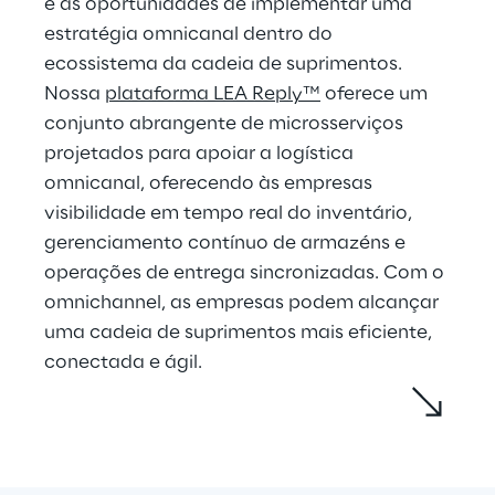
e as oportunidades de implementar uma 
estratégia omnicanal dentro do 
ecossistema da cadeia de suprimentos. 
Nossa 
plataforma LEA Reply™
 oferece um 
conjunto abrangente de microsserviços 
projetados para apoiar a logística 
omnicanal, oferecendo às empresas 
visibilidade em tempo real do inventário, 
gerenciamento contínuo de armazéns e 
operações de entrega sincronizadas. Com o 
omnichannel, as empresas podem alcançar 
uma cadeia de suprimentos mais eficiente, 
conectada e ágil.
Essencialmente, a empresa composta 
aproveita infraestruturas combináveis, 
semelhantes a Lego, como plataformas de 
software como serviço (SaaS). São 