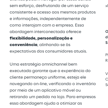
sem esforço, desfrutando de um serviço 
x
consistente e acesso aos mesmos produtos 
e informações, independentemente de 
como interajam com a empresa. Essa 
abordagem interconectada oferece 
O
d
flexibilidade, personalização e 
S
conveniência
, alinhando-se às 
expectativas dos consumidores atuais.
P
R
Uma estratégia omnichannel bem 
executada garante que a experiência do 
V
cliente permaneça uniforme, esteja ele 
C
navegando on-line, verificando o inventário 
S
por meio de um aplicativo móvel ou 
retirando um pedido na loja. Para empresas, 
essa abordagem ajuda a otimizar as 