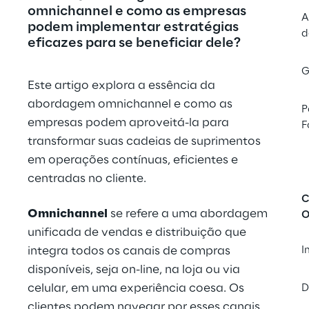
omnichannel e como as empresas 
A
podem implementar estratégias 
d
eficazes para se beneficiar dele?
G
Este artigo explora a essência da 
abordagem omnichannel e como as 
P
empresas podem aproveitá-la para 
F
transformar suas cadeias de suprimentos 
em operações contínuas, eficientes e 
centradas no cliente.
C
Omnichannel
 se refere a uma abordagem 
O
unificada de vendas e distribuição que 
integra todos os canais de compras 
I
disponíveis, seja on-line, na loja ou via 
celular, em uma experiência coesa. Os 
D
clientes podem navegar por esses canais 