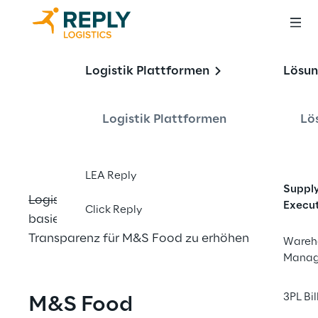
Brandneues 
Logistik Plattformen
Lösu
Supplier Portal Für 
M&S Food
Logistik Plattformen
Lö
LEA Reply
Suppl
Logistics Reply erstellt ein Online-Cloud-
Execu
Click Reply
basiertes Supplier Portal, um die 
Transparenz für M&S Food zu erhöhen
Wareh
Mana
3PL Bil
M&S Food