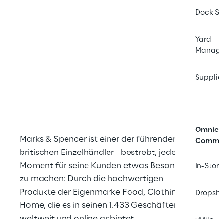
Dock S
Yard
Mana
Suppli
Omnic
Marks & Spencer ist einer der führenden 
Comm
britischen Einzelhändler - bestrebt, jeden 
Moment für seine Kunden etwas Besonderes 
In-Sto
zu machen: Durch die hochwertigen 
Produkte der Eigenmarke Food, Clothing & 
Dropsh
Home, die es in seinen 1.433 Geschäften 
weltweit und online anbietet.