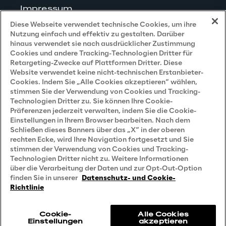
Impressum
Diese Webseite verwendet technische Cookies, um ihre
Nutzung einfach und effektiv zu gestalten. Darüber
hinaus verwendet sie nach ausdrücklicher Zustimmung
Cookies und andere Tracking-Technologien Dritter für
Privacy and Legal
Retargeting-Zwecke auf Plattformen Dritter. Diese
Website verwendet keine nicht-technischen Erstanbieter-
Cookies. Indem Sie „Alle Cookies akzeptieren“ wählen,
Datenschutz- und Cookie Richtlinie
stimmen Sie der Verwendung von Cookies und Tracking-
Technologien Dritter zu. Sie können Ihre Cookie-
Datenschutzhinweis
(Bewerber)
Präferenzen jederzeit verwalten, indem Sie die Cookie-
Einstellungen in Ihrem Browser bearbeiten. Nach dem
Datenschutzhinweis
(Kunden)
Schließen dieses Banners über das „X“ in der oberen
Datenschutzhinweis
(Dienstleister)
rechten Ecke, wird Ihre Navigation fortgesetzt und Sie
stimmen der Verwendung von Cookies und Tracking-
Datenschutzhinweis
(Marketing)
Technologien Dritter nicht zu. Weitere Informationen
über die Verarbeitung der Daten und zur Opt-Out-Option
Grundsatzerklärung - LKSG
(Deutschland)
finden Sie in unserer
Datenschutz- und Cookie-
Richtlinie
Accessibility Statement
Cookie-
Alle Cookies
Einstellungen
akzeptieren