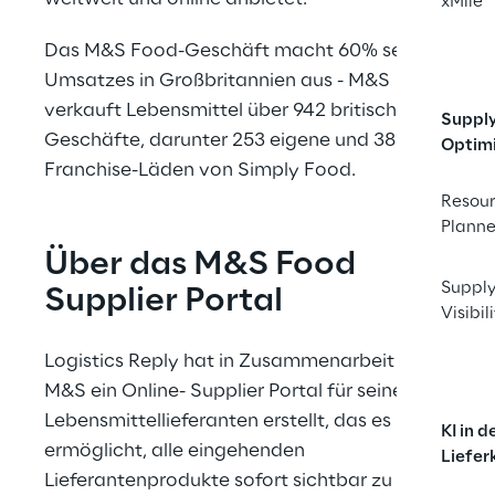
xMile
Das M&S Food-Geschäft macht 60% seines 
Umsatzes in Großbritannien aus - M&S 
verkauft Lebensmittel über 942 britische 
Suppl
Geschäfte, darunter 253 eigene und 383 
Optim
Franchise-Läden von Simply Food.
Resou
Planne
Über das M&S Food 
Supply
Supplier Portal
Visibil
Logistics Reply hat in Zusammenarbeit mit 
M&S ein Online- Supplier Portal für seine 
Lebensmittellieferanten erstellt, das es M&S 
KI in d
ermöglicht, alle eingehenden 
Liefer
Lieferantenprodukte sofort sichtbar zu 