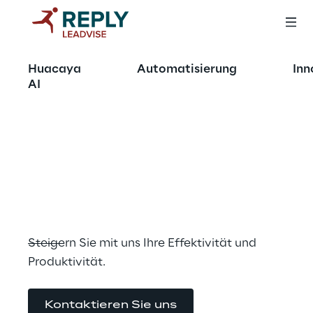
OFFERING
Huacaya
Automatisierung
Inn
Process Leadership 
AI
&
Automatisierung
Steigern Sie mit uns Ihre Effektivität und 
Produktivität.
Kontaktieren Sie uns