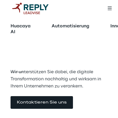
OFFERING
Huacaya
Automatisierung
Inn
Change 
AI
Management
Wir unterstützen Sie dabei, die digitale 
Transformation nachhaltig und wirksam in 
Ihrem Unternehmen zu verankern.
Kontaktieren Sie uns