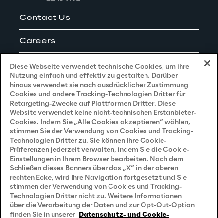
Contact Us
Careers
Impressum
Diese Webseite verwendet technische Cookies, um ihre
Nutzung einfach und effektiv zu gestalten. Darüber
hinaus verwendet sie nach ausdrücklicher Zustimmung
Cookies und andere Tracking-Technologien Dritter für
Privacy and Legal
Retargeting-Zwecke auf Plattformen Dritter. Diese
Website verwendet keine nicht-technischen Erstanbieter-
Cookies. Indem Sie „Alle Cookies akzeptieren“ wählen,
Datenschutz- und Cookie Richtlinie
stimmen Sie der Verwendung von Cookies und Tracking-
Technologien Dritter zu. Sie können Ihre Cookie-
Datenschutzhinweis
(Bewerber)
Präferenzen jederzeit verwalten, indem Sie die Cookie-
Einstellungen in Ihrem Browser bearbeiten. Nach dem
Datenschutzhinweis
(Kunden)
Schließen dieses Banners über das „X“ in der oberen
Datenschutzhinweis
(Dienstleister)
rechten Ecke, wird Ihre Navigation fortgesetzt und Sie
stimmen der Verwendung von Cookies und Tracking-
Datenschutzhinweis
(Marketing)
Technologien Dritter nicht zu. Weitere Informationen
über die Verarbeitung der Daten und zur Opt-Out-Option
Grundsatzerklärung - LKSG
(Deutschland)
finden Sie in unserer
Datenschutz- und Cookie-