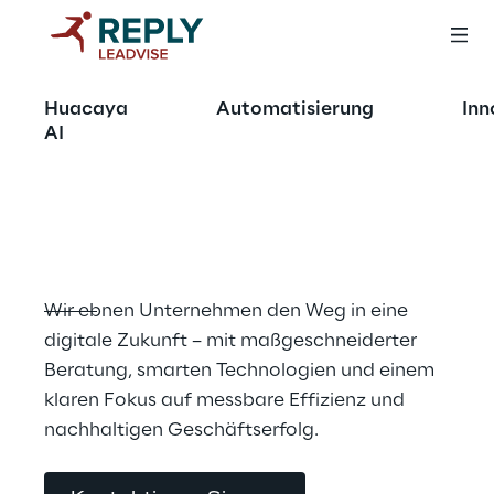
Digitale 
Huacaya
Automatisierung
Inn
Transformation,
AI
die Wirkung zeigt.
Wir ebnen Unternehmen den Weg in eine 
digitale Zukunft – mit maßgeschneiderter 
Beratung, smarten Technologien und einem 
klaren Fokus auf messbare Effizienz und 
nachhaltigen Geschäftserfolg.