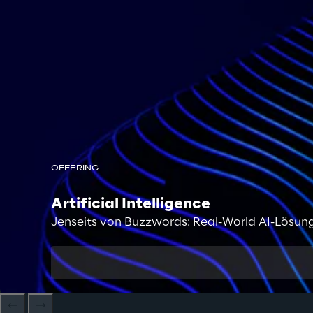
OFFERING
Artificial Intelligence
Jenseits von Buzzwords: Real-World AI-Lösun