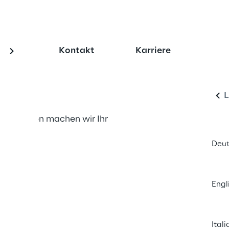
h Transformation 
Kontakt
Karriere
D
L
 Strategien machen wir Ihr 
morgen.
Deut
e uns
Engl
Ital