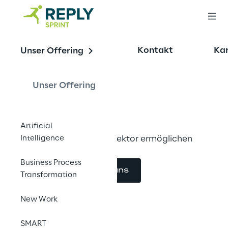
OFFERING
Kontakt
Kar
Unser Offering
Pharma Consulting 
Services
Unser Offering
Artificial
Intelligence
Innovation im Pharmasektor ermöglichen
Business Process
Kontaktieren Sie uns
Transformation
New Work
SMART