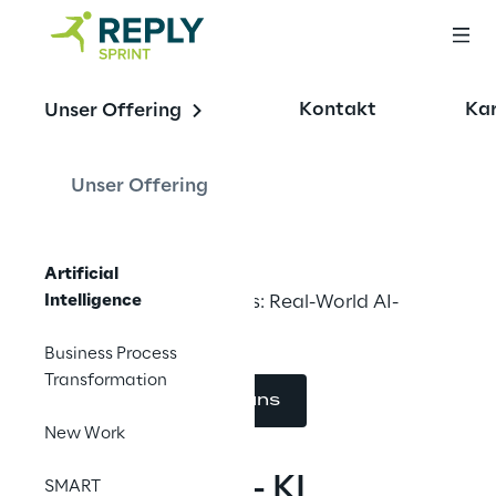
OFFERING
Kontakt
Kar
Unser Offering
Artificial 
Intelligence
Unser Offering
Artificial
Intelligence
Jenseits von Buzzwords: Real-World AI-
Lösungen
Business Process
Transformation
Kontaktieren Sie uns
New Work
Sprint Reply – KI 
SMART