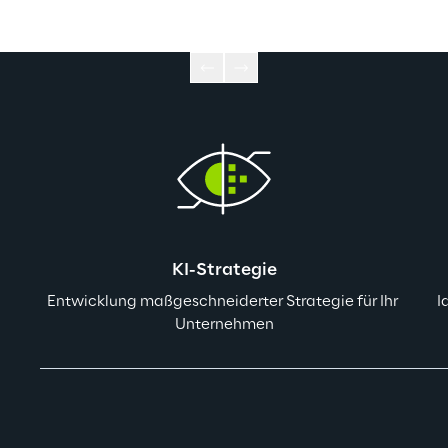
KI-Strategie
Entwicklung maßgeschneiderter Strategie für Ihr 
I
Unternehmen