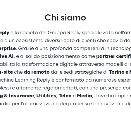
Chi siamo
eply
 è la società del Gruppo Reply specializzata nell'amb
olge a un ecosistema diversificato di clienti che spazia dal
erprise
. Grazie a una profonda competenza in tecnologi
ive AI
, e al solido posizionamento come 
partner certi
 abilita la trasformazione digitale attraverso modelli di de
n-site
 che 
da remoto
 dalle sedi strategiche di 
Torino e
achine Learning Reply è confermato da numerose esperi
lessi e altamente regolamentati, con una presenza con
g & Insurance
, 
Utilities
, 
Telco
 e 
Media
, dove ha imple
dia per l'ottimizzazione dei processi e l'innovazione de