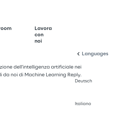
elligence is the new 
room
Lavora
Italiano
con
noi
Languages
ione dell'intelligenza artificiale nei 
li da noi di Machine Learning Reply.
Deutsch
Italiano