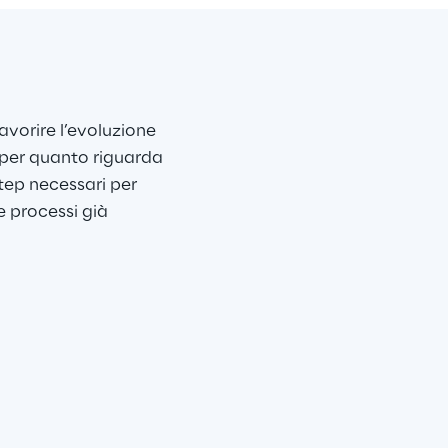
favorire l’evoluzione 
a per quanto riguarda 
step necessari per 
e processi già 