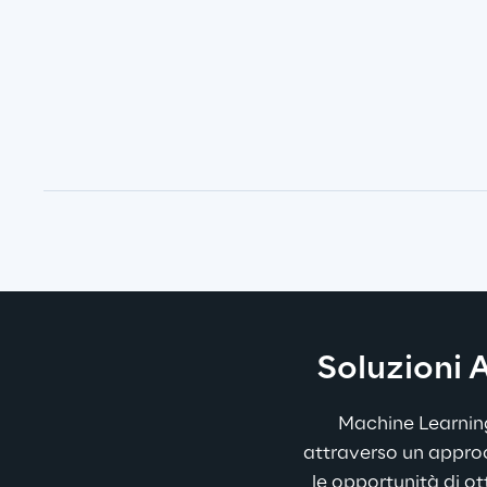
Soluzioni 
Machine Learning R
attraverso un approcc
le opportunità di ot