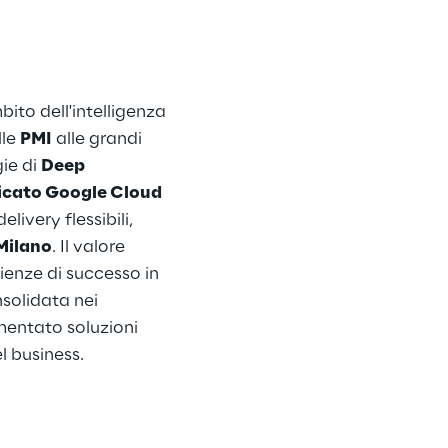
ito dell'intelligenza 
le 
PMI
 alle grandi 
e di 
Deep 
ficato Google Cloud 
livery flessibili, 
 Milano
. Il valore 
enze di successo in 
solidata nei 
mentato soluzioni 
l business.