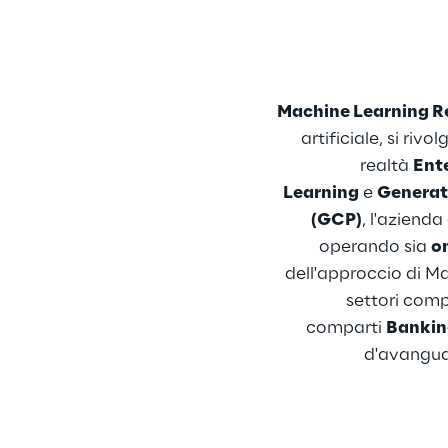
Machine Learning R
artificiale, si riv
realtà 
Ent
Learning
 e 
Generat
(GCP)
, l'azienda
operando sia 
o
dell'approccio di M
settori comp
comparti 
Bankin
d'avanguar