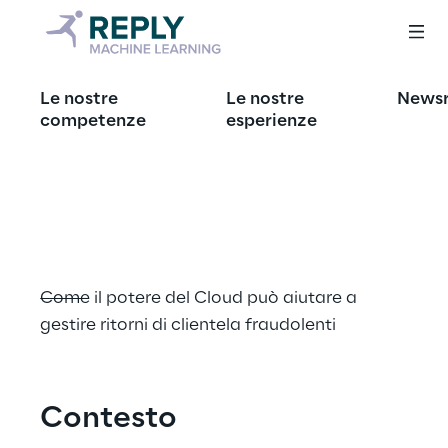
Anomaly Detection 
Le nostre
Le nostre
News
competenze
esperienze
nella Customer 
Retention
Come il potere del Cloud può aiutare a 
gestire ritorni di clientela fraudolenti
Contesto