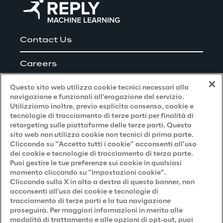
Contact Us
Careers
Questo sito web utilizza cookie tecnici necessari alla
navigazione e funzionali all’erogazione del servizio.
Utilizziamo inoltre, previo esplicito consenso, cookie e
Privacy and Legal
tecnologie di tracciamento di terze parti per finalità di
retargeting sulle piattaforme delle terze parti. Questo
sito web non utilizza cookie non tecnici di prima parte.
Privacy & Cookie Policy
Cliccando su “Accetto tutti i cookie” acconsenti all’uso
dei cookie e tecnologie di tracciamento di terza parte.
Privacy Notice
(Candidato)
Puoi gestire le tue preferenze sui cookie in qualsiasi
momento cliccando su “Impostazioni cookie”.
Privacy Notice
(Cliente)
Cliccando sulla X in alto a destra di questo banner, non
acconsenti all'uso dei cookie e tecnologie di
Privacy Notice
(Fornitore)
tracciamento di terze parti e la tua navigazione
proseguirà. Per maggiori informazioni in merito alle
Privacy Notice
(Marketing)
modalità di trattamento e alle opzioni di opt-out, puoi