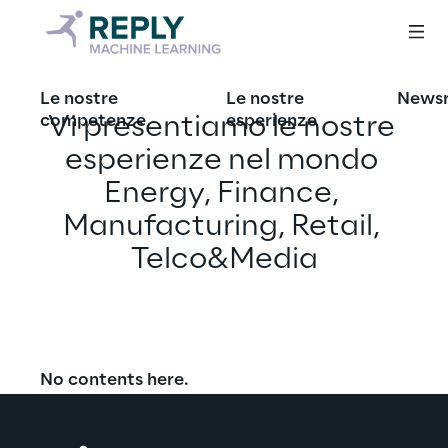
Le nostre
Le nostre
News
competenze
Vi presentiamo le nostre 
esperienze
esperienze nel mondo 
Energy, Finance, 
Manufacturing, Retail, 
Telco&Media
No contents here.