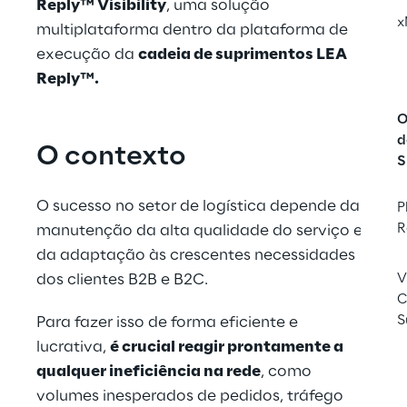
Reply™ Visibility
, uma solução 
x
multiplataforma dentro da plataforma de 
execução da 
cadeia de suprimentos LEA 
Reply™.
O
d
O contexto
S
O sucesso no setor de logística depende da 
P
R
manutenção da alta qualidade do serviço e 
da adaptação às crescentes necessidades 
dos clientes B2B e B2C.
V
C
S
Para fazer isso de forma eficiente e 
lucrativa, 
é crucial reagir prontamente a 
qualquer ineficiência na rede
, como 
volumes inesperados de pedidos, tráfego 