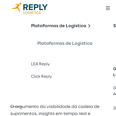
Entregue de forma 
Plataformas de Logística
S
mais inteligente 
com
Plataformas de Logística
LEA Reply™ 
LEA Reply
G
Visibility
L
Click Reply
G
A
O argumento da visibilidade da cadeia de 
3
suprimentos, insights em tempo real e 