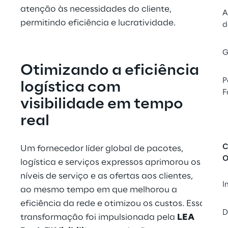
atenção às necessidades do cliente, 
A
permitindo eficiência e lucratividade.
d
G
Otimizando a eficiência 
P
logística com 
F
visibilidade em tempo 
real
C
Um fornecedor líder global de pacotes, 
O
logística e serviços expressos aprimorou os 
níveis de serviço e as ofertas aos clientes, 
I
ao mesmo tempo em que melhorou a 
eficiência da rede e otimizou os custos. Essa 
D
transformação foi impulsionada pela 
LEA 