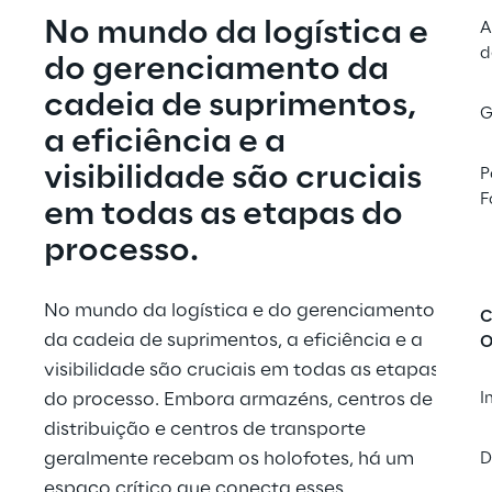
No mundo da logística e 
A
d
do gerenciamento da 
cadeia de suprimentos, 
G
a eficiência e a 
visibilidade são cruciais 
P
F
em todas as etapas do 
processo.
No mundo da logística e do gerenciamento 
C
da cadeia de suprimentos, a eficiência e a 
O
visibilidade são cruciais em todas as etapas 
do processo. Embora armazéns, centros de 
I
distribuição e centros de transporte 
geralmente recebam os holofotes, há um 
D
espaço crítico que conecta esses 