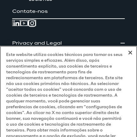
Contate-nos
Privacy and Legal
Este website utiliza cookies técnicos para tornar os seus
Privacy & Cookie Policy
serviços simples e eficazes. Além disso, após
consentimento explícito, usa cookies de terceiros e
Privacy Notice
(Client - LGPD)
tecnologias de rastreamento para fins de
redirecionamento em plataformas de terceiros. Este site
Privacy Notice
(Client - GDPR)
não usa cookies primários não-técnicos. Ao selecionar
“aceitar todos os cookies” você concorda com o uso de
Privacy Notice
(Supplier - LGPD)
cookies de terceiros e tecnologias de rastreamento. A
qualquer momento, você pode gerenciar suas
Privacy Notice
(Supplier - GDPR)
preferências de cookies, clicando em “configurações de
Privacy Notice
(Candidate - LGPD)
cookies". Ao clicar no X no canto superior direito deste
banner, sua navegação continuará e você não permitirá
Privacy Notice
(Candidate - GDPR)
o uso de cookies e tecnologias de rastreamento de
terceiros. Para obter mais informações sobre o
Privacy Notice
(Marketing)
processamento e a opção de exclusão, você pode ler