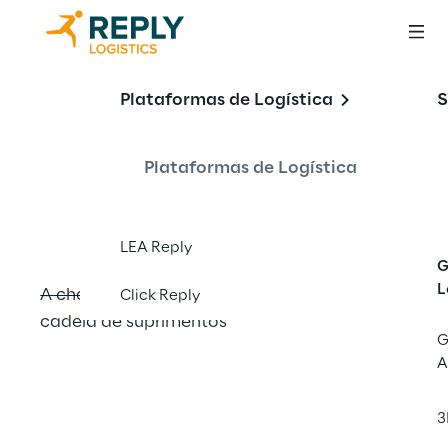
Otimização
Plataformas de Logística
S
Yard Management
Plataformas de Logística
LEA Reply
G
L
A chave para operações simplificadas da 
Click Reply
cadeia de suprimentos
G
A
3