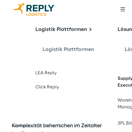
Logistik Plattformen
Lösu
Die Kraft der 
Logistik Plattformen
Lö
Orchestrierung im 
Zeitalter der 
LEA Reply
Lagerautomatisier
Suppl
Execu
ung
Click Reply
Wareh
Mana
3PL Bil
Komplexität beherrschen im Zeitalter 