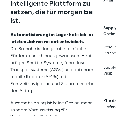
xMile
intelligente Plattform zu 
setzen, die für morgen bereit 
ist.
Suppl
Optim
Automatisierung im Lager hat sich in den 
letzten Jahren rasant entwickelt.
Resou
Die Branche ist längst über einfache 
Planne
Fördertechnik hinausgewachsen. Heute 
prägen Shuttle-Systeme, fahrerlose 
Supply
Transportsysteme (AGVs) und autonome 
Visibil
mobile Roboter (AMRs) mit 
Echtzeitnavigation und Zusammenarbeit 
den Alltag.
KI in d
Automatisierung ist keine Option mehr, 
Liefer
sondern Voraussetzung für 