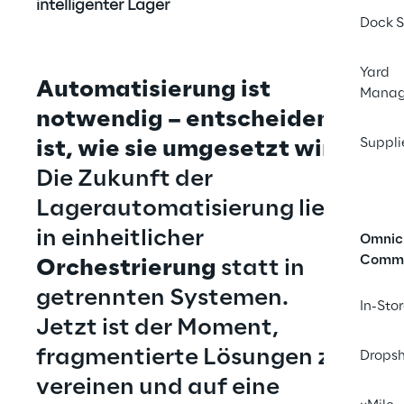
intelligenter Lager
Dock S
Yard
Automatisierung ist 
Mana
notwendig – entscheidend 
Suppli
ist, wie sie umgesetzt wird.
Die Zukunft der 
Lagerautomatisierung liegt 
in einheitlicher 
Omnic
Comm
Orchestrierung
 statt in 
getrennten Systemen.
In-Sto
Jetzt ist der Moment, 
fragmentierte Lösungen zu 
Dropsh
vereinen und auf eine 