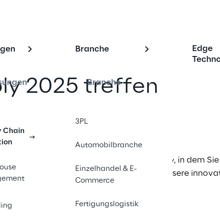
Edge
ngen
Branche
Techno
ply 2025 treffen
sungen
Branche
nd teilen
3PL
y Chain
tion
Automobilbranche
taltungskalender 2025 von Logistics Reply, in dem Sie 
ouse
Einzelhandel & E-
den, an denen Sie unser Team treffen und unsere innov
gement
Commerce
rnen können.
Fertigungslogistik
ling