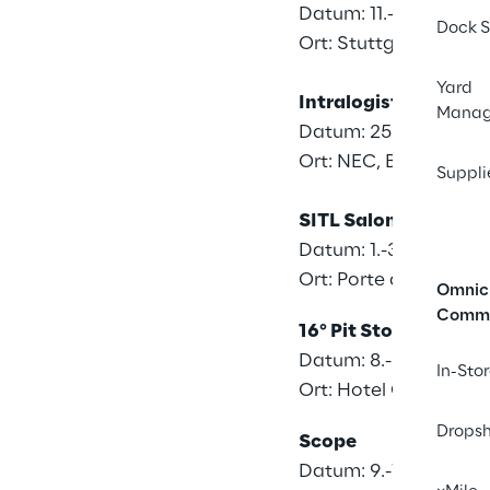
Datum: 11.-13. März 2
Dock S
Ort: Stuttgart Trade 
Yard
Intralogistex
Mana
Datum: 25. & 26. Mär
Ort: NEC, Birmingha
Suppli
SITL Salon Internati
Datum: 1.-3. April 202
Ort: Porte de Versaille
Omnic
Comm
16° Pit Stop Ciclo S
Datum: 8.-9. April 20
In-Sto
Ort: Hotel Grand Merc
Dropsh
Scope
Datum: 9.-11. April 2