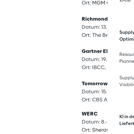
xMile
Ort:
MGM Grand Resor
Richmond Logistics
Datum: 13. Mai 2025
Suppl
Ort: The Belfry Hotel
Optim
Gartner EMEA Supp
Resou
Datum: 19.-21- Mai 2
Planne
Ort: IBCC, Barcelona,
Supply
Tomorrow’s Warehou
Visibil
Datum: 15. Mai 2025
Ort: CBS Arena, Cove
WERC
KI in d
Datum: 8.-11. Juni 20
Liefer
Ort:
Sheraton New Orl