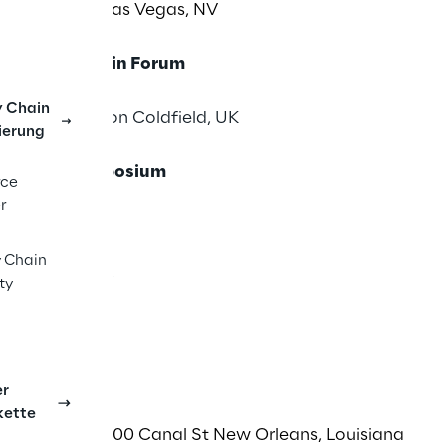
t & Casino, Las Vegas, NV
 & Supply Chain Forum
y Chain
 & Resort, Sutton Coldfield, UK
ierung
ly Chain Symposium
rce
025
r
 Spain
 Chain
se, Coventry
ity
ntry, UK
er
25
kette
eans Hotel, 500 Canal St New Orleans, Louisiana