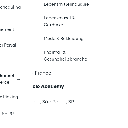
025
Lebensmittelindustrie
cheduling
Fair Centre, Stuttgart, Germany
Lebensmittel &
Getränke
gement
z 2025
Mode & Bekleidung
m, UK
er Portal
Pharma- &
onal du Transport & Logistique
Gesundheitsbranche
5
s - Pav. 1, Paris, France
hannel
erce
upply Chain, Ciclo Academy
25
re Picking
ure, Vila Olímpia, São Paulo, SP
ipping
025