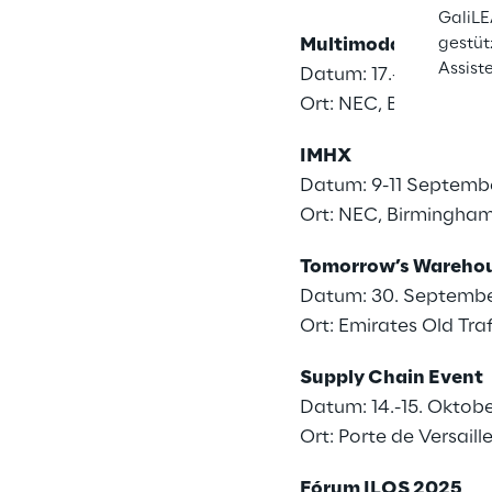
GaliLE
Multimodal
gestüt
Assist
Datum: 17.-19. Juni 2
Ort: NEC, Birmingha
IMHX
Datum: 9-11 Septemb
Ort: NEC, Birmingha
Tomorrow’s Warehou
Datum: 30. Septemb
Ort: Emirates Old Tr
Supply Chain Event
Datum: 14.-15. Oktob
Ort: Porte de Versaille
Fórum ILOS 2025