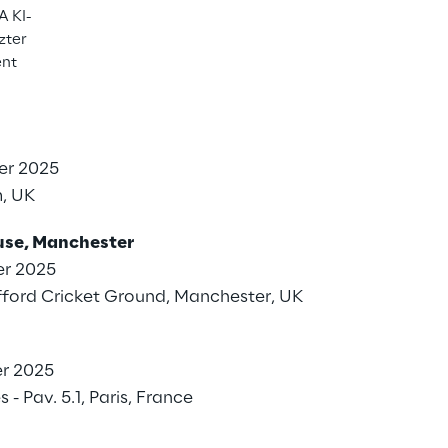
A KI-
zter
ent
025
m, UK
er 2025
m, UK
se, Manchester
er 2025
afford Cricket Ground, Manchester, UK
er 2025
s - Pav. 5.1, Paris, France