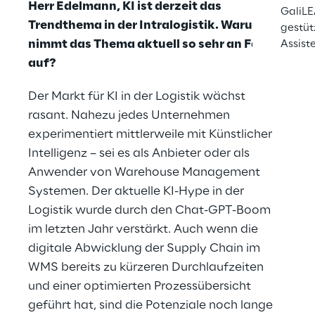
Herr Edelmann, KI ist derzeit das
GaliLE
Trendthema in der Intralogistik. Warum
gestüt
nimmt das Thema aktuell so sehr an Fahrt
Assist
auf?
Der Markt für KI in der Logistik wächst
rasant. Nahezu jedes Unternehmen
experimentiert mittlerweile mit Künstlicher
Intelligenz – sei es als Anbieter oder als
Anwender von Warehouse Management
Systemen. Der aktuelle KI-Hype in der
Logistik wurde durch den Chat-GPT-Boom
im letzten Jahr verstärkt. Auch wenn die
digitale Abwicklung der Supply Chain im
WMS bereits zu kürzeren Durchlaufzeiten
und einer optimierten Prozessübersicht
geführt hat, sind die Potenziale noch lange