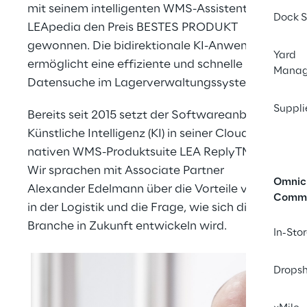
mit seinem intelligenten WMS-Assistenten
Dock S
LEApedia
den Preis BESTES PRODUKT
gewonnen. Die bidirektionale KI-Anwendung
Yard
ermöglicht eine effiziente und schnelle
Mana
Datensuche im Lagerverwaltungssystem.
Suppli
Bereits seit 2015 setzt der Softwareanbieter
Künstliche Intelligenz (KI) in seiner Cloud-
nativen WMS-Produktsuite LEA ReplyTM ein.
Wir sprachen mit Associate Partner
Omnic
Alexander Edelmann über die Vorteile von KI
Comm
in der Logistik und die Frage, wie sich die
Branche in Zukunft entwickeln wird.
In-Sto
Dropsh