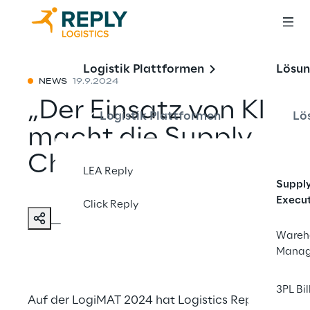
Logistik Plattformen
Lösu
NEWS
19.9.2024
„Der Einsatz von KI
Logistik Plattformen
Lö
macht die Supply
Chain krisenfester“
LEA Reply
Suppl
Execu
Click Reply
Mit einem Freund teilen
Wareh
Mana
3PL Bil
Auf der LogiMAT 2024 hat Logistics Reply