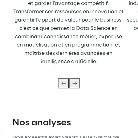
et garder l’avantage compétitif. 
ind
Transformer ces ressources en innovation et 
garantir l’apport de valeur pour le business, 
sécu
c’est ce que permet la Data Science en 
o
combinant connaissance métier, expertise 
en modélisation et en programmation, et 
maîtrise des dernières avancées en 
intelligence artificielle.
Nos analyses
NOS EXPERTS PARTAGENT LEUR VISION DE 