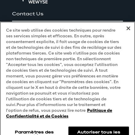
Contact Us
Careers
Ce site web utilise des cookies techniques pour rendre
ses services simples et efficaces. En outre, après
consentement explicite, il fait usage de cookies de tiers
et de technologies de suivi à des fins de reciblage sur des
Privacy and Legal
plateformes tierces. Ce site web n'utilise pas de cookies
non techniques de première partie. En sélectionnant
"Accepter tous les cookies", vous acceptez l'utilisation
Privacy & Cookie Policy
de cookies tiers et de technologies de suivi. À tout
moment, vous pouvez gérer vos préférences en matière
Privacy Notice
(Candidat)
de cookies en cliquant sur "Paramètres des cookies". En
Privacy Notice
(Client)
cliquant sur le X en haut à droite de cette bannière, votre
navigation se poursuit et vous n'autorisez pas
Privacy Notice
(Fournisseur)
l'utilisation de cookies tiers et de technologies de
suivi.Pour plus d'informations sur le traitement et
Privacy Notice
(Marketing)
l'option de refus, vous pouvez lire notre
Politique de
Confidentialité et de Cookies
Accessibility Statement
Paramètres des
Autoriser tous les