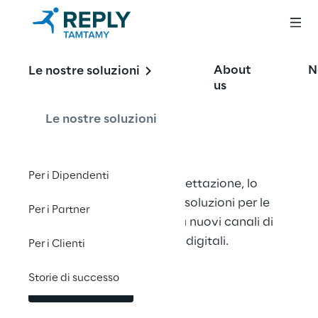
Soluzioni per le 
About
N
Le nostre soluzioni
us
community digitali
Le nostre soluzioni
Per i Dipendenti
Ci concentriamo sulla progettazione, lo 
sviluppo e l'integrazione di soluzioni per le 
Per i Partner
comunità digitali basate su nuovi canali di 
comunicazione e su media digitali.
Per i Clienti
Storie di successo
Contattaci