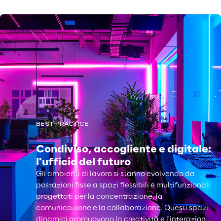
BEST PRACTICE
Condiviso, accogliente e digitale:
l'ufficio del futuro
Gli ambienti di lavoro si stanno evolvendo da
postazioni fisse a spazi flessibili e multifunzionali
progettati per la concentrazione, la
comunicazione e la collaborazione. Questi spazi
dinamici promuovono la creatività e l'interazione