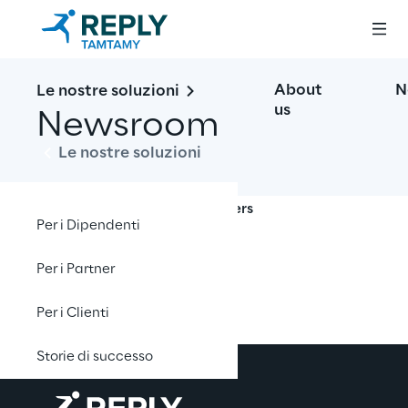
About
N
Le nostre soluzioni
us
Newsroom
Le nostre soluzioni
Open filters
Per i Dipendenti
Per i Partner
No contents here.
Per i Clienti
Storie di successo