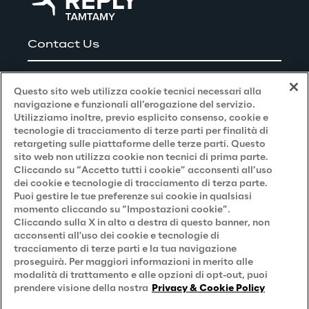
Contact Us
Lavora con noi
Questo sito web utilizza cookie tecnici necessari alla
navigazione e funzionali all’erogazione del servizio.
Utilizziamo inoltre, previo esplicito consenso, cookie e
Privacy and Legal
tecnologie di tracciamento di terze parti per finalità di
retargeting sulle piattaforme delle terze parti. Questo
sito web non utilizza cookie non tecnici di prima parte.
Privacy & Cookie Policy
Cliccando su “Accetto tutti i cookie” acconsenti all’uso
dei cookie e tecnologie di tracciamento di terza parte.
Privacy Notice
(Candidato)
Puoi gestire le tue preferenze sui cookie in qualsiasi
momento cliccando su “Impostazioni cookie”.
Privacy Notice
(Cliente)
Cliccando sulla X in alto a destra di questo banner, non
acconsenti all'uso dei cookie e tecnologie di
Privacy Notice
(Fornitore)
tracciamento di terze parti e la tua navigazione
proseguirà. Per maggiori informazioni in merito alle
Privacy Notice
(Marketing)
modalità di trattamento e alle opzioni di opt-out, puoi
Accessibilità
prendere visione della nostra
Privacy & Cookie Policy