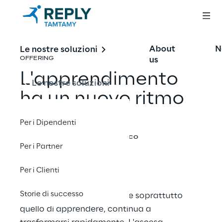
About
N
Le nostre soluzioni
us
OFFERING
L'apprendimento
Le nostre soluzioni
ha un nuovo ritmo
Per i Dipendenti
Condividi con un amico
Per i Partner
Per i Clienti
Storie di successo
Il nostro modo di lavorare, e soprattutto
quello di apprendere, continua a