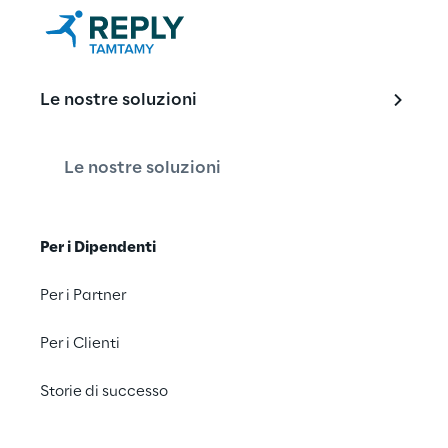
Costruiamo
Le nostre soluzioni
Le nostre soluzioni
Le community sono la
e innovare dentro e fu
Per i Dipendenti
nostri clienti a realizz
Per i Partner
Richiedi una de
Per i Clienti
Storie di successo