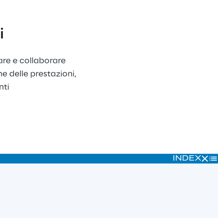
i
are e collaborare 
e delle prestazioni, 
nti
INDEX