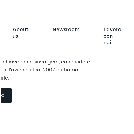
 community
About
Newsroom
Lavora
us
con
noi
 chiave per coinvolgere, condividere 
ori l'azienda. Dal 2007 aiutiamo i 
arle.
mo