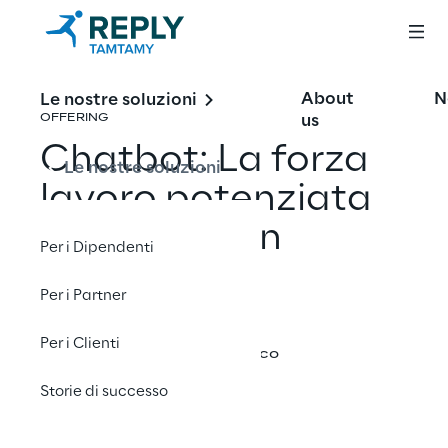
About
N
Le nostre soluzioni
us
OFFERING
Chatbot: La forza
Le nostre soluzioni
lavoro potenziata
per il modern
Per i Dipendenti
workplace
Per i Partner
Per i Clienti
Condividi con un amico
Storie di successo