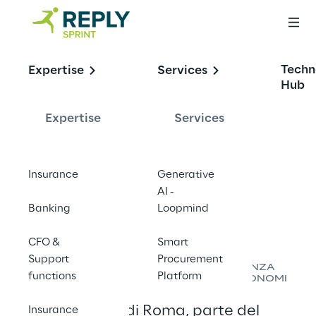
Ispezioni in 
Techn
Expertise
Services
aeroporto
Hub
Expertise
Services
Aeroporti di Roma ha testato il robot 
Insurance
Generative
autonomo Spot di Boston Dynamics
AI -
Banking
Loopmind
CFO &
Smart
Support
Procurement
INNOVARE LE ATTIVITÀ DI SORVEGLIANZA 
functions
Platform
AEROPORTUALE TRAMITE ROBOT AUTONOMI
Aeroporti di Roma, parte del 
Insurance