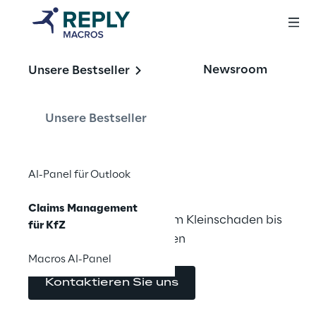
OFFERING
Newsroom
Unsere Bestseller
Claims 
Management für 
Unsere Bestseller
KfZ
AI-Panel für Outlook
Claims Management
Effiziente Regulierung vom Kleinschaden bis 
für KfZ
zum komplexen Gutachten
Macros AI-Panel
Kontaktieren Sie uns