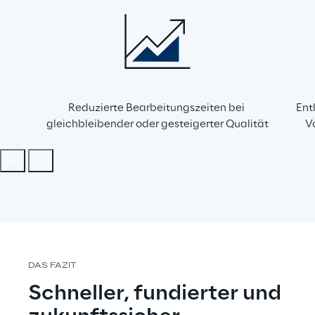
Reduzierte Bearbeitungszeiten bei 
Ent
gleichbleibender oder gesteigerter Qualität
V
DAS FAZIT
Schneller, fundierter und 