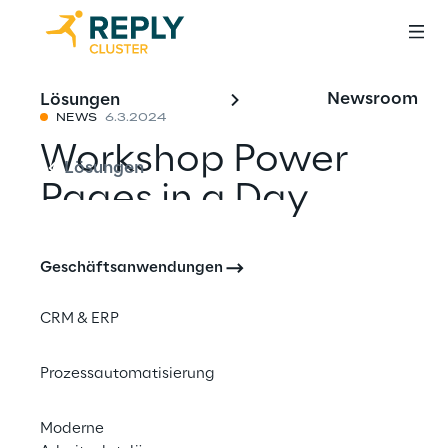
Newsroom
Lösungen
NEWS
6.3.2024
Workshop Power
Lösungen
Pages in a Day
Geschäftsanwendungen
Mit einem Freund teilen
CRM & ERP
Prozessautomatisierung
06. März 2024
Moderne
ONLINE