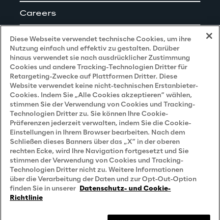
Careers
Impressum
Diese Webseite verwendet technische Cookies, um ihre
Nutzung einfach und effektiv zu gestalten. Darüber
hinaus verwendet sie nach ausdrücklicher Zustimmung
Cookies und andere Tracking-Technologien Dritter für
Privacy and Legal
Retargeting-Zwecke auf Plattformen Dritter. Diese
Website verwendet keine nicht-technischen Erstanbieter-
Cookies. Indem Sie „Alle Cookies akzeptieren“ wählen,
Datenschutz- und Cookie Richtlinie
stimmen Sie der Verwendung von Cookies und Tracking-
Technologien Dritter zu. Sie können Ihre Cookie-
Datenschutzhinweis
(Bewerber)
Präferenzen jederzeit verwalten, indem Sie die Cookie-
Einstellungen in Ihrem Browser bearbeiten. Nach dem
Datenschutzhinweis
(Kunden)
Schließen dieses Banners über das „X“ in der oberen
Datenschutzhinweis
(Dienstleister)
rechten Ecke, wird Ihre Navigation fortgesetzt und Sie
stimmen der Verwendung von Cookies und Tracking-
Datenschutzhinweis
(Marketing)
Technologien Dritter nicht zu. Weitere Informationen
über die Verarbeitung der Daten und zur Opt-Out-Option
Grundsatzerklärung - LKSG
(Deutschland)
finden Sie in unserer
Datenschutz- und Cookie-
Richtlinie
Accessibility Statement