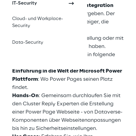
IT-Security
Möglichkeiten sich durch die
Integration
von Künstlicher Intelligenz
ergeben. Der
Cloud- und Workplace-
Workshop richtet sich an Einsteiger, die
Security
bisher keine Erfahrung in der
Webseitenerstellung, App-Erstellung oder mit
Data-Security
der Microsoft Power Plattform haben.
Der Workshop bietet Einblicke in folgende
Bereiche:
Einführung in die Welt der Microsoft Power
Plattform
: Wo Power Pages seinen Platz
findet.
Hands-On
: Gemeinsam durchlaufen Sie mit
den Cluster Reply Experten die Erstellung
einer Power Page Webseite - von Dataverse-
Komponenten über Webseitenanpassungen
bis hin zu Sicherheitseinstellungen.