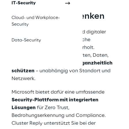
IT-Security
Sicherheit neu denken
Cloud- und Workplace-
Security
Im Zeitalter hybrider Arbeit und digitaler 
Geschäftsmodelle sind klassische 
Data-Security
Sicherheitsgrenzen längst überholt. 
Unternehmen müssen Identitäten, Daten, 
Endgeräte und Applikationen 
ganzheitlich 
schützen
 – unabhängig von Standort und 
Netzwerk.
Microsoft bietet dafür eine umfassende 
Security-Plattform mit integrierten 
Lösungen
 für Zero Trust, 
Bedrohungserkennung und Compliance. 
Cluster Reply unterstützt Sie bei der 