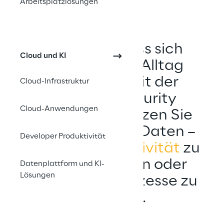
Arbeitsplatzlösungen
Sicherheit muss sich 
Cloud und KI
nahtlos 
in den Alltag 
integrieren. Mit der 
Cloud-Infrastruktur
Microsoft Security 
Cloud-Anwendungen
Plattform schützen Sie 
Ihre Nutzer und Daten – 
Developer Produktivität
ohne die 
Produktivität 
zu 
beeinträchtigen oder 
Datenplattform und KI-
Lösungen
komplexe IT-Prozesse zu 
schaffen.