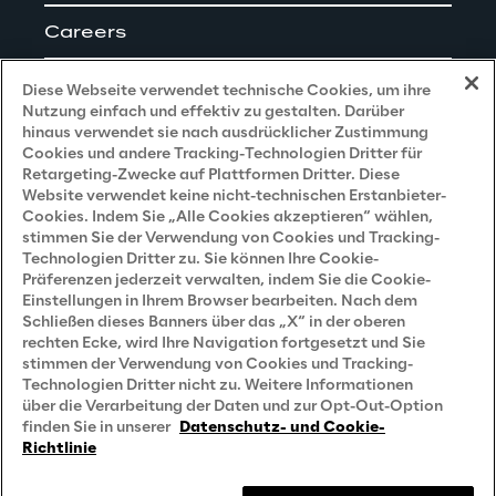
Careers
Impressum
Diese Webseite verwendet technische Cookies, um ihre
Nutzung einfach und effektiv zu gestalten. Darüber
hinaus verwendet sie nach ausdrücklicher Zustimmung
Cookies und andere Tracking-Technologien Dritter für
Privacy and Legal
Retargeting-Zwecke auf Plattformen Dritter. Diese
Website verwendet keine nicht-technischen Erstanbieter-
Cookies. Indem Sie „Alle Cookies akzeptieren“ wählen,
Datenschutz- und Cookie Richtlinie
stimmen Sie der Verwendung von Cookies und Tracking-
Technologien Dritter zu. Sie können Ihre Cookie-
Datenschutzhinweis
(Bewerber)
Präferenzen jederzeit verwalten, indem Sie die Cookie-
Einstellungen in Ihrem Browser bearbeiten. Nach dem
Datenschutzhinweis
(Kunden)
Schließen dieses Banners über das „X“ in der oberen
Datenschutzhinweis
(Dienstleister)
rechten Ecke, wird Ihre Navigation fortgesetzt und Sie
stimmen der Verwendung von Cookies und Tracking-
Datenschutzhinweis
(Marketing)
Technologien Dritter nicht zu. Weitere Informationen
über die Verarbeitung der Daten und zur Opt-Out-Option
Grundsatzerklärung - LKSG
(Deutschland)
finden Sie in unserer
Datenschutz- und Cookie-
Richtlinie
Accessibility Statement