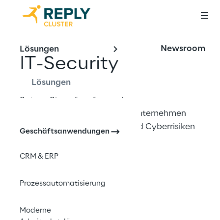
Newsroom
Lösungen
IT-Security
Lösungen
Setzen Sie auf umfassende 
Sicherheitslösungen, um Ihr Unternehmen 
vor digitalen Bedrohungen und Cyberrisiken 
Geschäftsanwendungen
zu schützen.
CRM & ERP
Kontaktieren Sie uns
Prozessautomatisierung
Moderne