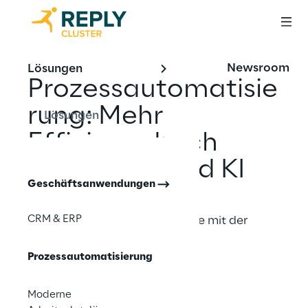
Newsroom
Lösungen
Prozessautomatisie
rung: Mehr 
Lösungen
Effizienz durch 
Low-Code und KI
Geschäftsanwendungen
CRM & ERP
Automatisieren Sie Ihre Abläufe mit der 
Microsoft Power Platform
Prozessautomatisierung
Kontaktieren Sie uns
Moderne