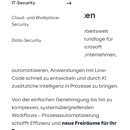
IT-Security
Abläufe neu denken
Cloud- und Workplace-
Security
In einer zunehmend digitalen Arbeitswelt 
wird Prozessoptimierung zur Grundlage für 
Data-Security
Wettbewerbsfähigkeit
. Die Microsoft 
Power Platform ermöglicht es Unternehmen, 
wiederkehrende Aufgaben zu 
automatisieren, Anwendungen mit Low-
Code schnell zu entwickeln und durch KI 
zusätzliche Intelligenz in Prozesse zu bringen.
Von der einfachen Genehmigung bis hin zu 
komplexen, systemübergreifenden 
Workflows – Prozessautomatisierung 
schafft Effizienz und 
neue Freiräume für Ihr 