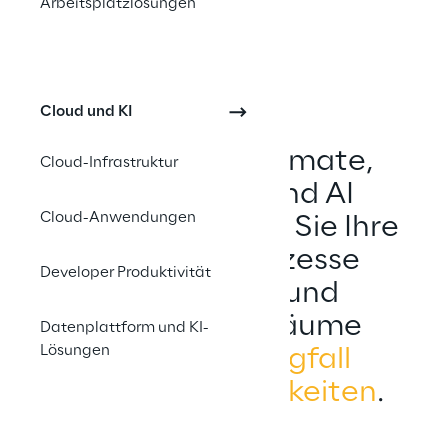
Arbeitsplatzlösungen
Cloud und KI
Mit Power Automate, 
Cloud-Infrastruktur
Power Apps und AI 
Cloud-Anwendungen
Builder gestalten Sie Ihre 
Geschäftsprozesse 
Developer Produktivität
intelligenter und 
schaffen Freiräume 
Datenplattform und KI-
Lösungen
durch den 
Wegfall 
manueller Tätigkeiten
.