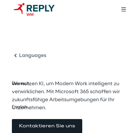
Den Arbeitsplatz 
Deutsch
der Zukunft 
gestalten
Languages
Wir nutzen KI, um Modern Work intelligent zu 
Deutsch
verwirklichen. Mit Microsoft 365 schaffen wir 
zukunftsfähige Arbeitsumgebungen für Ihr 
English
Unternehmen.
Kontaktieren Sie uns
Italiano