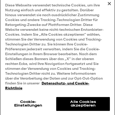
Impressum
Diese Webseite verwendet technische Cookies, um ihre
Nutzung einfach und effektiv zu gestalten. Darüber
hinaus verwendet sie nach ausdrücklicher Zustimmung
Cookies und andere Tracking-Technologien Dritter für
Privacy and Legal
Retargeting-Zwecke auf Plattformen Dritter. Diese
Website verwendet keine nicht-technischen Erstanbieter-
Cookies. Indem Sie „Alle Cookies akzeptieren“ wählen,
Datenschutz- und Cookie Richtlinie
stimmen Sie der Verwendung von Cookies und Tracking-
Technologien Dritter zu. Sie können Ihre Cookie-
Datenschutzhinweis
(Bewerber)
Präferenzen jederzeit verwalten, indem Sie die Cookie-
Einstellungen in Ihrem Browser bearbeiten. Nach dem
Datenschutzhinweis
(Kunden)
Schließen dieses Banners über das „X“ in der oberen
Datenschutzhinweis
(Dienstleister)
rechten Ecke, wird Ihre Navigation fortgesetzt und Sie
stimmen der Verwendung von Cookies und Tracking-
Datenschutzhinweis
(Marketing)
Technologien Dritter nicht zu. Weitere Informationen
über die Verarbeitung der Daten und zur Opt-Out-Option
Grundsatzerklärung - LKSG
(Deutschland)
finden Sie in unserer
Datenschutz- und Cookie-
Richtlinie
Accessibility Statement
Cookie-
Alle Cookies
Einstellungen
akzeptieren
Reply © 2026